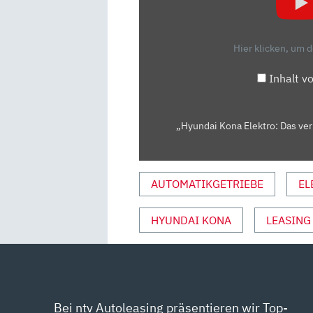
DAS
VERNÜNFTIGSTE
E-
Hier klicken, um 
AUTO
AUF
Inhalt v
DEM
MARKT?
–
„Hyundai Kona Elektro: Das ver
TEST/REVIEW
|
AUTO
AUTOMATIKGETRIEBE
EL
MOTOR
UND
HYUNDAI KONA
LEASING
SPORT“
VON
YOUTUBE
ANZEIGEN
Bei ntv Autoleasing präsentieren wir Top-