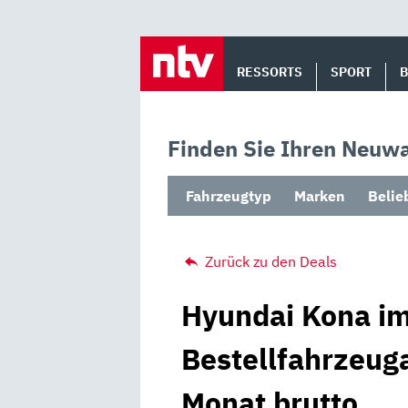
Skip
to
RESSORTS
SPORT
content
Finden Sie Ihren Neuwa
Fahrzeugtyp
Marken
Belie
Zurück zu den Deals
Hyundai Kona im
Bestellfahrzeug
Monat brutto