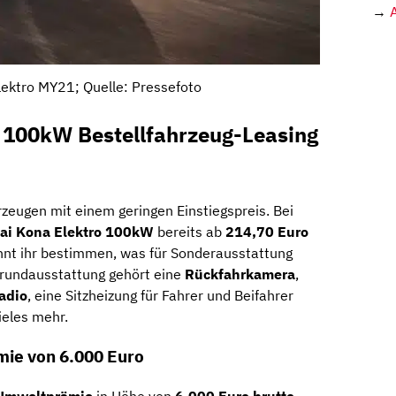
→
ektro MY21; Quelle: Pressefoto
 100kW Bestellfahrzeug-Leasing
rzeugen mit einem geringen Einstiegspreis. Bei
ai Kona Elektro 100kW
bereits ab
214,70 Euro
nnt ihr bestimmen, was für Sonderausstattung
rundausstattung gehört eine
Rückfahrkamera
,
adio
, eine Sitzheizung für Fahrer und Beifahrer
ieles mehr.
mie von 6.000 Euro
Umweltprämie
in Höhe von
6.000 Euro brutto