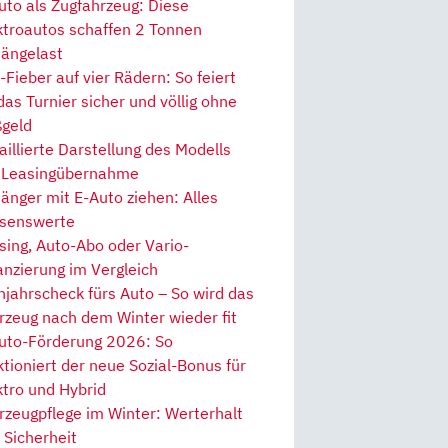
uto als Zugfahrzeug: Diese
ktroautos schaffen 2 Tonnen
ängelast
Fieber auf vier Rädern: So feiert
 das Turnier sicher und völlig ohne
geld
aillierte Darstellung des Modells
 Leasingübernahme
änger mit E-Auto ziehen: Alles
senswerte
sing, Auto-Abo oder Vario-
anzierung im Vergleich
hjahrscheck fürs Auto – So wird das
rzeug nach dem Winter wieder fit
uto-Förderung 2026: So
ktioniert der neue Sozial-Bonus für
ktro und Hybrid
rzeugpflege im Winter: Werterhalt
 Sicherheit