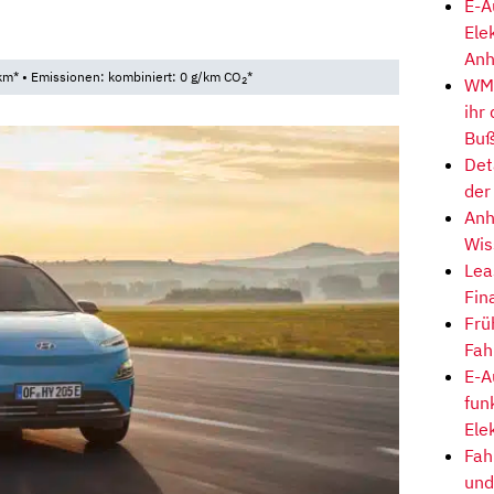
E-A
Ele
Anh
km* • Emissionen: kombiniert: 0 g/km CO
*
WM-
2
ihr
Buß
Det
der
Anh
Wis
Lea
Fin
Frü
Fah
E-A
fun
Ele
Fah
und