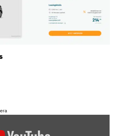
s
mera