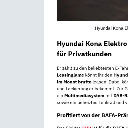
Hyundai Kona El
Hyundai Kona Elektro
für Privatkunden
Er zählt zu den beliebtesten E-Fah
Leasinglame
könnt ihr den
Hyund
im Monat brutto
leasen. Dabei kö
und Lackierung er bekommt. Zur G
ein
Multimediasystem
mit
DAB-R
sowie ein beheiztes Lenkrad und v
Profitiert von der BAFA-Prä
Das Elektro-
SUV
ist für die
BAFA-