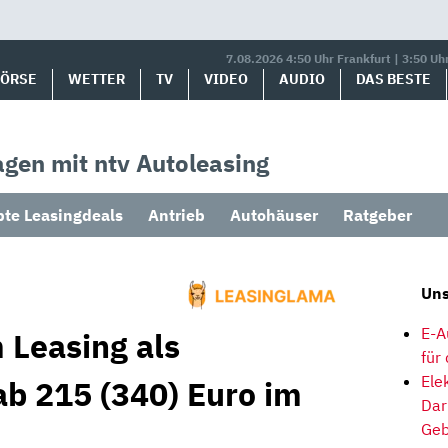
7.08.2026 4:50 Uhr Frankfurt | 3:50 Uh
BÖRSE
WETTER
TV
VIDEO
AUDIO
DAS BESTE
gen mit ntv Autoleasing
bte Leasingdeals
Antrieb
Autohäuser
Ratgeber
Uns
E-A
 Leasing als
für
Ele
ab 215 (340) Euro im
Dar
Geb