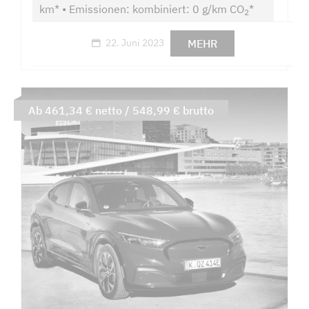
km* • Emissionen: kombiniert: 0 g/km CO
*
2
MEHR
22. Juni 2023
Ab 461,34 € netto / 548,99 € brutto