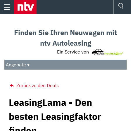
Skip
to
content
Ressorts
Sport
Finden Sie Ihren Neuwagen mit
Börse
Wetter
ntv Autoleasing
TV
Ein Service von
Video
Audio
Angebote ▾
Das Beste
Zurück zu den Deals
LeasingLama - Den
besten Leasingfaktor
finden