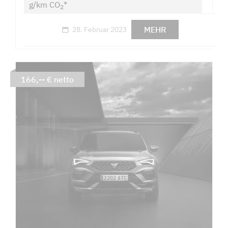
g/km CO
*
2
MEHR
28. Februar 2023
166,-- € netto