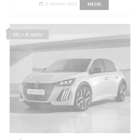
MEHR
8. Oktober 2024
49,-- € netto