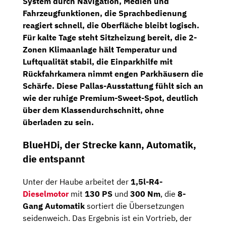
System
durch Navigation, Medien und
Fahrzeugfunktionen, die Sprachbedienung
reagiert schnell, die Oberfläche bleibt logisch.
Für kalte Tage steht
Sitzheizung
bereit, die
2-
Zonen Klimaanlage
hält Temperatur und
Luftqualität stabil, die
Einparkhilfe mit
Rückfahrkamera
nimmt engen Parkhäusern die
Schärfe. Diese Pallas-Ausstattung fühlt sich an
wie der ruhige Premium-Sweet-Spot, deutlich
über dem Klassendurchschnitt, ohne
überladen zu sein.
BlueHDi, der Strecke kann, Automatik,
die entspannt
Unter der Haube arbeitet der
1,5l-R4-
Dieselmotor
mit
130 PS
und
300 Nm
, die
8-
Gang Automatik
sortiert die Übersetzungen
seidenweich. Das Ergebnis ist ein Vortrieb, der