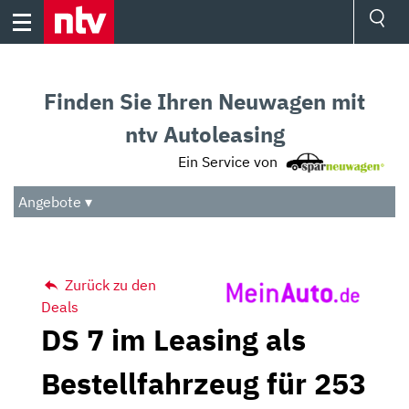
Skip
to
content
Ressorts
Sport
Finden Sie Ihren Neuwagen mit
Börse
Wetter
ntv Autoleasing
TV
Ein Service von
Video
Audio
Angebote ▾
Das Beste
Zurück zu den
Deals
DS 7 im Leasing als
Bestellfahrzeug für 253