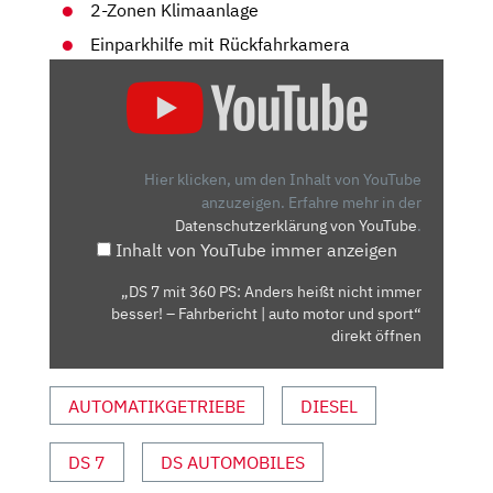
2-Zonen Klimaanlage
Einparkhilfe mit Rückfahrkamera
„DS
7
MIT
360
PS:
Hier klicken, um den Inhalt von YouTube
ANDERS
anzuzeigen.
Erfahre mehr in der
Datenschutzerklärung von YouTube
.
HEISST N
Inhalt von YouTube immer anzeigen
ICHT I
MMER B
„DS 7 mit 360 PS: Anders heißt nicht immer
ESSER! –
besser! – Fahrbericht | auto motor und sport“
F
direkt öffnen
AHRBERICHT |
A
AUTOMATIKGETRIEBE
DIESEL
UTO M
OTOR U
DS 7
DS AUTOMOBILES
ND S
PORT“ V