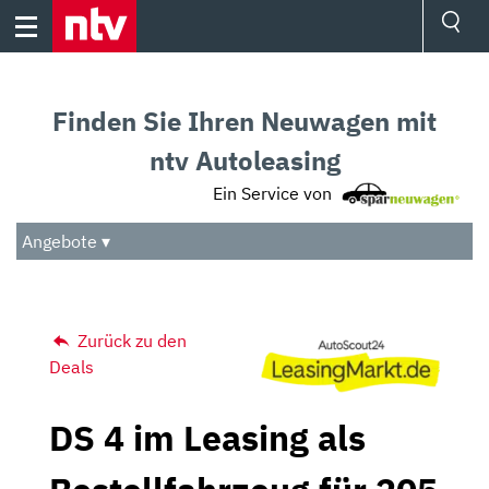
Skip
to
content
Ressorts
Sport
Finden Sie Ihren Neuwagen mit
Börse
Wetter
ntv Autoleasing
TV
Ein Service von
Video
Audio
Angebote ▾
Das Beste
Zurück zu den
Deals
DS 4 im Leasing als