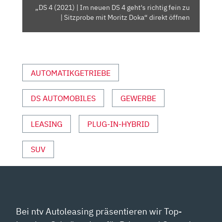
GEHT'S
„DS 4 (2021) | Im neuen DS 4 geht's richtig fein zu
RICHTIG
| Sitzprobe mit Moritz Doka“ direkt öffnen
FEIN
ZU
|
SITZPROBE
AUTOMATIKGETRIEBE
MIT
MORITZ
DOKA“
DS AUTOMOBILES
GEWERBE
VON
YOUTUBE
LEASING
PLUG-IN-HYBRID
ANZEIGEN
SUV
Bei ntv Autoleasing präsentieren wir Top-