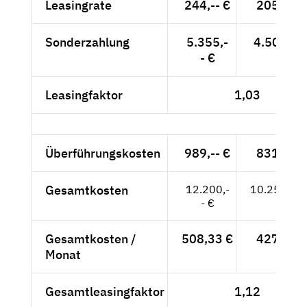
Leasingrate
244,-- €
205,04 
Sonderzahlung
5.355,-
4.500,-- 
- €
Leasingfaktor
1,03
Überführungskosten
989,-- €
831,09 
Gesamtkosten
12.200,-
10.252,10
- €
Gesamtkosten /
508,33 €
427,17 
Monat
Gesamtleasingfaktor
1,12