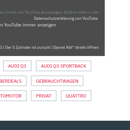
den Inhalt von YouTube anzuzeigen.
Erfahre mehr in der
Datenschutzerklärung von YouTube
.
on YouTube immer anzeigen
 | Der 5 Zylinder ist zurück! | Daniel Abt“ direkt öffnen
AUDI Q3
AUDI Q3 SPORTBACK
BERDEALS
GEBRAUCHTWAGEN
TTOMOTOR
PRIVAT
QUATTRO