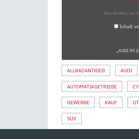
5
Hier klicken, um 
ZYLINDER
IST
Inhalt v
ZURÜCK!
|
DANIEL
„AUDI RS Q3
ABT“
VON
YOUTUBE
ALLRADANTRIEB
AUDI
ANZEIGEN
AUTOMATIKGETRIEBE
CY
GEWERBE
KAUF
O
SUV