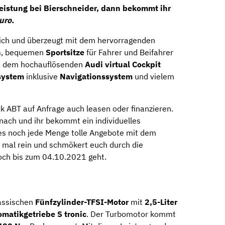
leistung bei Bierschneider, dann bekommt ihr
uro.
eich und überzeugt mit dem hervorragenden
n
, bequemen
Sportsitze
für Fahrer und Beifahrer
, dem hochauflösenden
Audi virtual Cockpit
system
inklusive
Navigationssystem
und vielem
k ABT auf Anfrage auch leasen oder finanzieren.
 nach und ihr bekommt ein individuelles
 es noch jede Menge tolle Angebote mit dem
 mal rein und schmökert euch durch die
och bis zum 04.10.2021 geht.
assischen
Fünfzylinder-TFSI-Motor
mit
2,5-Liter
matikgetriebe S tronic
. Der Turbomotor kommt