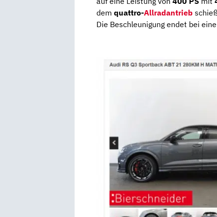
auf eine Leistung von
400 PS
mit
dem
quattro-
Allradantrieb
schieß
Die Beschleunigung endet bei ei