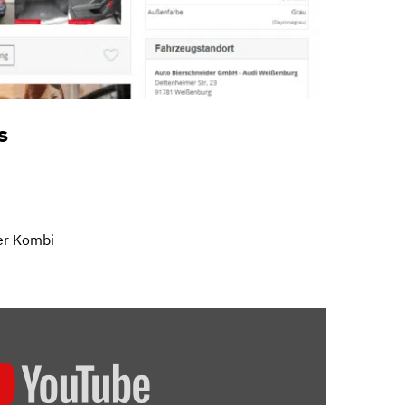
s
er Kombi