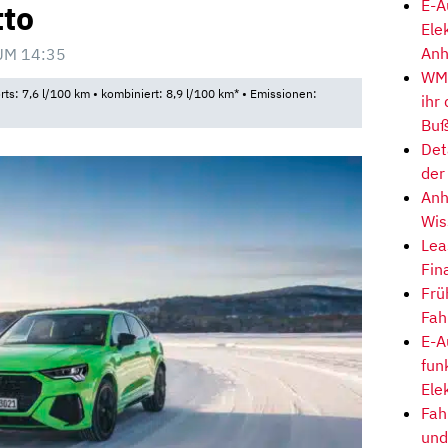
E-A
tto
Ele
Anh
UM 14:35
WM-
rts: 7,6 l/100 km • kombiniert: 8,9 l/100 km* • Emissionen:
ihr
Buß
Det
der
Anh
Wis
Lea
Fin
Frü
Fah
E-A
fun
Ele
Fah
und