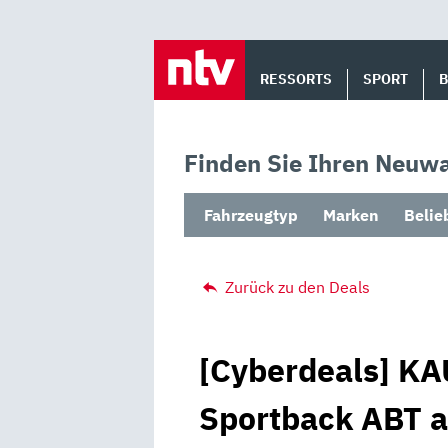
Skip
to
RESSORTS
SPORT
content
Finden Sie Ihren Neuwa
Fahrzeugtyp
Marken
Belie
Zurück zu den Deals
[Cyberdeals] K
Sportback ABT a