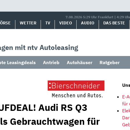
7.08.2026 5:29 Uhr Frankfurt | 4:29 Uh
BÖRSE
WETTER
TV
VIDEO
AUDIO
DAS BESTE
gen mit ntv Autoleasing
bte Leasingdeals
Antrieb
Autohäuser
Ratgeber
Uns
E-A
für
AUFDEAL! Audi RS Q3
Ele
Dar
ls Gebrauchtwagen für
Geb