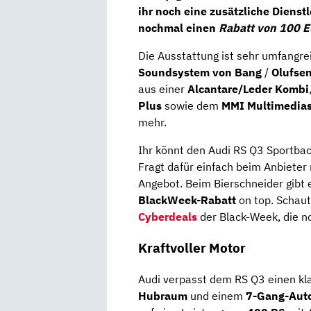
ihr noch eine zusätzliche Dienst
nochmal einen
Rabatt von 100 E
Die Ausstattung ist sehr umfangr
Soundsystem von Bang
/
Olufse
aus einer
Alcantare/Leder Kombi
Plus
sowie dem
MMI Multimedia
mehr.
Ihr könnt den Audi RS Q3 Sportbac
Fragt dafür einfach beim Anbieter
Angebot. Beim Bierschneider gibt
BlackWeek-Rabatt
on top. Schaut
Cyberdeals
der Black-Week, die n
Kraftvoller Motor
Audi verpasst dem RS Q3 einen kl
Hubraum
und einem
7-Gang-Auto