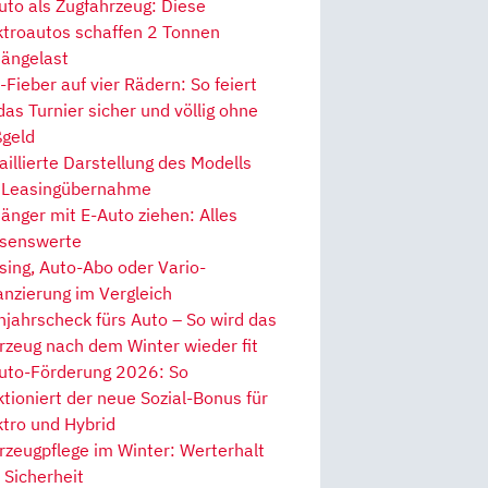
uto als Zugfahrzeug: Diese
ktroautos schaffen 2 Tonnen
ängelast
Fieber auf vier Rädern: So feiert
 das Turnier sicher und völlig ohne
geld
aillierte Darstellung des Modells
 Leasingübernahme
änger mit E-Auto ziehen: Alles
senswerte
sing, Auto-Abo oder Vario-
anzierung im Vergleich
hjahrscheck fürs Auto – So wird das
rzeug nach dem Winter wieder fit
uto-Förderung 2026: So
ktioniert der neue Sozial-Bonus für
ktro und Hybrid
rzeugpflege im Winter: Werterhalt
 Sicherheit