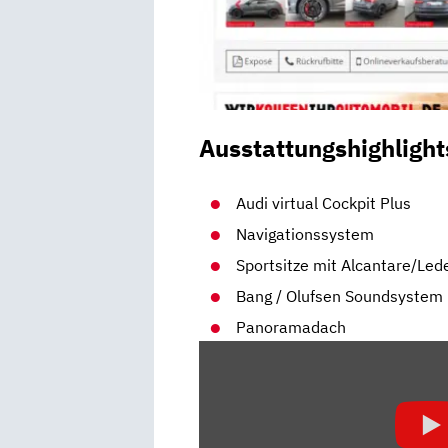
Ausstattungshighlight
Audi virtual Cockpit Plus
Navigationssystem
Sportsitze mit Alcantare/Led
Bang / Olufsen Soundsystem
Panoramadach
„AUDI
RS
Q3
|
DER