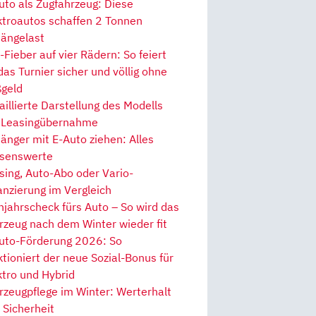
uto als Zugfahrzeug: Diese
ktroautos schaffen 2 Tonnen
ängelast
Fieber auf vier Rädern: So feiert
 das Turnier sicher und völlig ohne
geld
aillierte Darstellung des Modells
 Leasingübernahme
änger mit E-Auto ziehen: Alles
senswerte
sing, Auto-Abo oder Vario-
anzierung im Vergleich
hjahrscheck fürs Auto – So wird das
rzeug nach dem Winter wieder fit
uto-Förderung 2026: So
ktioniert der neue Sozial-Bonus für
ktro und Hybrid
rzeugpflege im Winter: Werterhalt
 Sicherheit