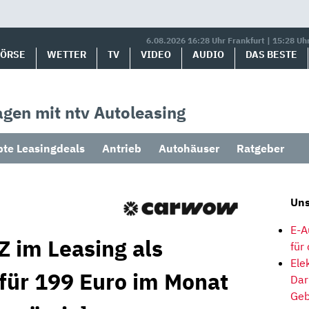
6.08.2026 16:28 Uhr Frankfurt | 15:28 Uh
BÖRSE
WETTER
TV
VIDEO
AUDIO
DAS BESTE
gen mit ntv Autoleasing
bte Leasingdeals
Antrieb
Autohäuser
Ratgeber
Uns
E-A
Z im Leasing als
für
Ele
 für 199 Euro im Monat
Dar
Geb