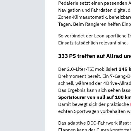
Pedalerie setzt einen passenden Ak
Navigation und Fahrdaten digital 
Zonen-Klimaautomatik, beheizbare
Tagen. Beim Rangieren helfen Ein
So verbindet der Leon sportliche I
Einsatz tatsächlich relevant sind.
333 PS treffen auf Allrad u
Der 2,0-Liter-TSI mobilisiert
245 
Drehmoment bereit. Ein 7-Gang-Do
schnell, während der 4Drive-Allrada
Das Ergebnis kann sich sehen las
Sportstourer von null auf 100 k
Damit bewegt sich der praktische
echten Sportwagen vorbehalten w
Das adaptive DCC-Fahrwerk lässt s
Etappen kann der Cupra komfortabl