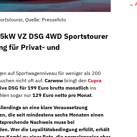
→
ortstourer, Quelle: Pressefoto
45kW VZ DSG 4WD Sportstourer
ng für Privat- und
gen auf Sportwagenniveau für weniger als 200
uchen nicht oft auf.
Carwow
bringt den
Cupra
ive DSG für 199 Euro brutto monatlich
ins
ahlen sogar nur
129 Euro netto pro Monat
.
llerdings an eine klare Voraussetzung
en, die seit mindestens sechs Monaten einen
ntsprechende Nachweis muss bei
en. Wer die Loyalitätsbedingung erfüllt, erhält
e-Kombi zu einer Rate, die normalerweise eher