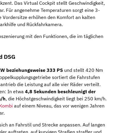
zent. Das Virtual Cockpit stellt Geschwindigkeit,
dar. Für angenehme Temperaturen sorgt eine 3-
 Vordersitze erhöhen den Komfort an kalten
parkhilfe und Rückfahrkamera.
nszenierung mit den Funktionen, die im täglichen
nd DSG
kW beziehungsweise 333 PS
und stellt 420 Nm
ppelkupplungsgetriebe sortiert die Fahrstufen
ntrieb die Leistung auf alle vier Räder verteilt.
sen: In etwa
4,8 Sekunden beschleunigt der
m/h
, die Höchstgeschwindigkeit liegt bei 250 km/h.
Kombi
auf einem Niveau, das vor wenigen Jahren
ar.
ich an Fahrstil und Strecke anpassen. Auf langen
er auftreten, auf kurvigen Straßen straffer und