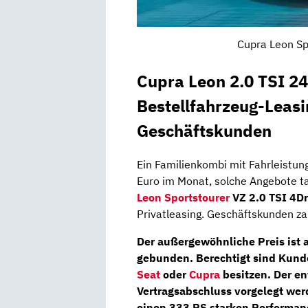
Cupra Leon Sp
Cupra Leon
2.0 TSI 2
Bestellfahrzeug-Leasi
Geschäftskunden
Ein Familienkombi mit Fahrleistun
Euro im Monat, solche Angebote ta
Leon Sportstourer
VZ 2.0 TSI 4Dr
Privatleasing. Geschäftskunden z
Der außergewöhnliche Preis ist a
gebunden. Berechtigt sind Kund
Seat
oder
Cupra
besitzen. Der e
Vertragsabschluss vorgelegt werd
einen 333 PS starken Performanc