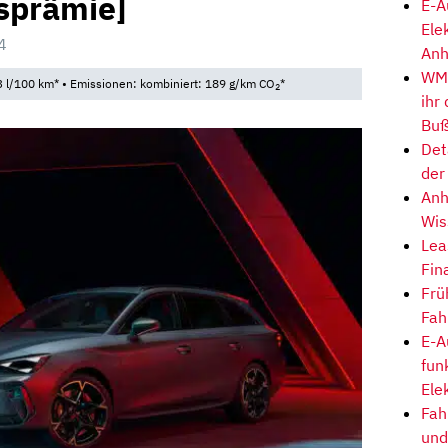
tsprämie]
E-A
Ele
4
Anh
WM-
 l/100 km* • Emissionen: kombiniert: 189 g/km CO
*
2
ihr
Buß
Det
der
Anh
Wis
Lea
Fin
Frü
Fah
E-A
fun
Ele
Fah
und