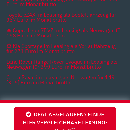
Euro im Monat brutto
Toyota bZ4X im Leasing als Bestellfahrzeug für
357 Euro im Monat brutto
🔥 Cupra Leon ST VZ im Leasing als Neuwagen für
158 Euro im Monat netto
💥 Kia Sportage im Leasing als Vorlauffahrzeug
für 271 Euro im Monat brutto
Land Rover Range Rover Evoque im Leasing als
Neuwagen für 399 Euro im Monat brutto
Cupra Raval im Leasing als Neuwagen für 149
[316] Euro im Monat brutto
Themen
DEAL ABGELAUFEN? FINDE
HIER VERGLEICHBARE LEASING-
**