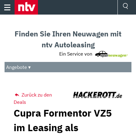
Skip
to
content
Ressorts
Sport
Finden Sie Ihren Neuwagen mit
Börse
Wetter
ntv Autoleasing
TV
Ein Service von
Video
Audio
Angebote ▾
Das Beste
Zurück zu den
Deals
Cupra Formentor VZ5
im Leasing als