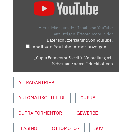
FORMENTOR
FACELIFT:
VORSTELLUNG
MIT
Hier klicken, um den Inhalt von YouTube
SEBASTIAN
anzuzeigen.
Erfahre mehr in der
Datenschutzerklärung von YouTube
.
FRIEMEL“
Inhalt von YouTube immer anzeigen
VON
YOUTUBE
„Cupra Formentor Facelift: Vorstellung mit
ANZEIGEN
Sebastian Friemel“ direkt öffnen
ALLRADANTRIEB
AUTOMATIKGETRIEBE
CUPRA
CUPRA FORMENTOR
GEWERBE
LEASING
OTTOMOTOR
SUV