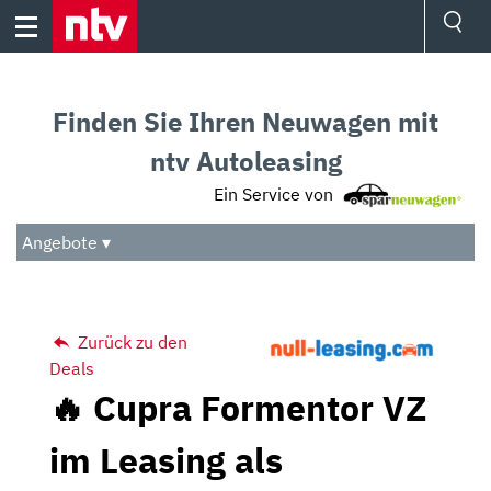
Skip
to
content
Ressorts
Sport
Finden Sie Ihren Neuwagen mit
Börse
Wetter
ntv Autoleasing
TV
Ein Service von
Video
Audio
Angebote ▾
Das Beste
Zurück zu den
Deals
🔥 Cupra Formentor VZ
im Leasing als