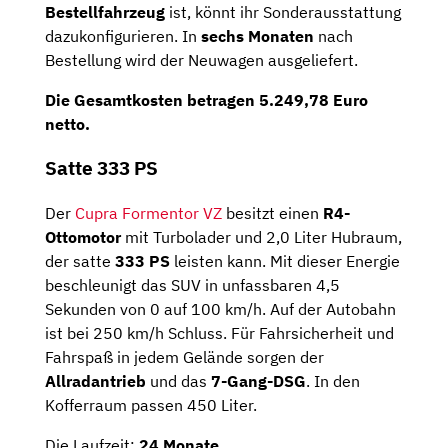
Bestellfahrzeug
ist, könnt ihr Sonderausstattung
dazukonfigurieren. In
sechs Monaten
nach
Bestellung wird der Neuwagen ausgeliefert.
Die
Gesamtkosten
betragen
5.249,78 Euro
netto
.
Satte 333 PS
Der
Cupra Formentor VZ
besitzt einen
R4-
Ottomotor
mit Turbolader und 2,0 Liter Hubraum,
der satte
333 PS
leisten kann. Mit dieser Energie
beschleunigt das SUV in unfassbaren 4,5
Sekunden von 0 auf 100 km/h. Auf der Autobahn
ist bei 250 km/h Schluss. Für Fahrsicherheit und
Fahrspaß in jedem Gelände sorgen der
Allradantrieb
und das
7-Gang-DSG
. In den
Kofferraum passen 450 Liter.
Die Laufzeit:
24 Monate