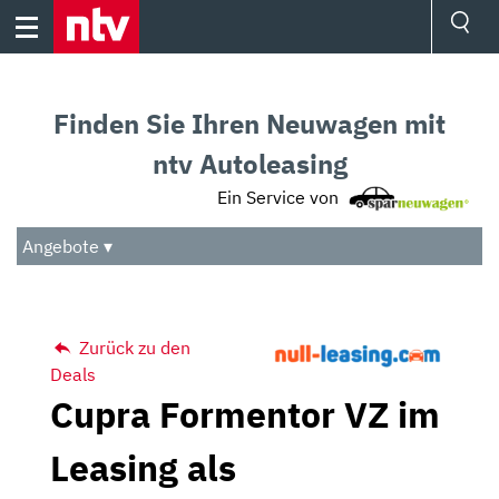
Skip
to
content
Ressorts
Sport
Finden Sie Ihren Neuwagen mit
Börse
Wetter
ntv Autoleasing
TV
Ein Service von
Video
Audio
Angebote ▾
Das Beste
Zurück zu den
Deals
Cupra Formentor VZ im
Leasing als