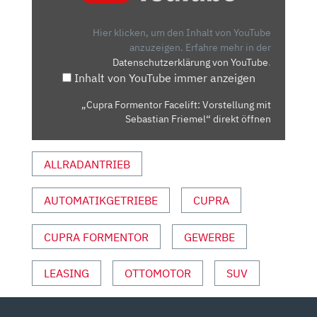
VORSTELLUNG
MIT
Hier klicken, um den Inhalt von YouTube
SEBASTIAN
anzuzeigen.
Erfahre mehr in der
Datenschutzerklärung von YouTube
.
FRIEMEL“
Inhalt von YouTube immer anzeigen
VON
YOUTUBE
„Cupra Formentor Facelift: Vorstellung mit
ANZEIGEN
Sebastian Friemel“ direkt öffnen
ALLRADANTRIEB
AUTOMATIKGETRIEBE
CUPRA
CUPRA FORMENTOR
GEWERBE
LEASING
OTTOMOTOR
SUV