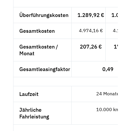
Überführungskosten
1.289,92 €
1.083,9
Gesamtkosten
4.974,16 €
4.179,9
Gesamtkosten /
207,26 €
174,17
Monat
Gesamtleasingfaktor
0,49
Laufzeit
24 Monate
Jährliche
10.000 km
Fahrleistung