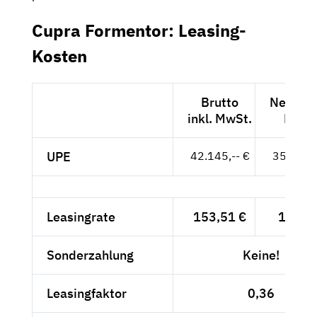
Cupra Formentor: Leasing-
Kosten
Brutto
Netto ex
inkl. MwSt.
MwSt
UPE
42.145,-- €
35.416,-
Leasingrate
153,51 €
129,--
Sonderzahlung
Keine!
Leasingfaktor
0,36