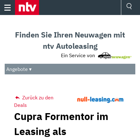
Skip
to
content
Ressorts
Sport
Finden Sie Ihren Neuwagen mit
Börse
Wetter
ntv Autoleasing
TV
Ein Service von
Video
Audio
Angebote ▾
Das Beste
Zurück zu den
Deals
Cupra Formentor im
Leasing als