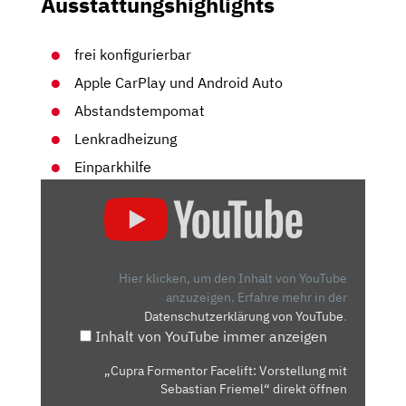
Ausstattungshighlights
frei konfigurierbar
Apple CarPlay und Android Auto
Abstandstempomat
Lenkradheizung
Einparkhilfe
„CUPRA
FORMENTOR
FACELIFT:
VORSTELLUNG
MIT
Hier klicken, um den Inhalt von YouTube
SEBASTIAN
anzuzeigen.
Erfahre mehr in der
Datenschutzerklärung von YouTube
.
FRIEMEL“
Inhalt von YouTube immer anzeigen
VON
YOUTUBE
„Cupra Formentor Facelift: Vorstellung mit
ANZEIGEN
Sebastian Friemel“ direkt öffnen