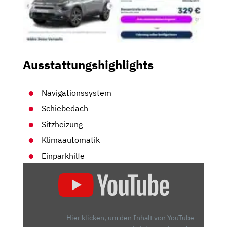
Ausstattungshighlights
Navigationssystem
Schiebedach
Sitzheizung
Klimaautomatik
Einparkhilfe
„CITROEN
E-
C4
2021:
ERFRISCHEND
Hier klicken, um den Inhalt von YouTube