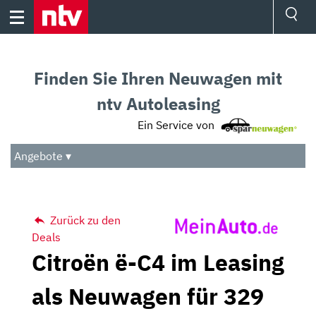
Skip
to
content
Ressorts
Sport
Finden Sie Ihren Neuwagen mit
Börse
Wetter
ntv Autoleasing
TV
Ein Service von
Video
Audio
Angebote ▾
Das Beste
Zurück zu den
Deals
Citroën ë-C4 im Leasing
als Neuwagen für 329