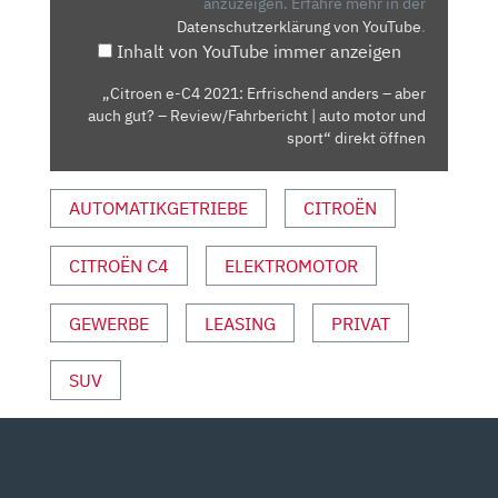
ANDERS
anzuzeigen.
Erfahre mehr in der
Datenschutzerklärung von YouTube
.
–
Inhalt von YouTube immer anzeigen
ABER
AUCH
„Citroen e-C4 2021: Erfrischend anders – aber
GUT?
auch gut? – Review/Fahrbericht | auto motor und
–
sport“ direkt öffnen
REVIEW/FAHRBERICHT
|
AUTOMATIKGETRIEBE
CITROËN
AUTO
MOTOR
CITROËN C4
ELEKTROMOTOR
UND
SPORT“
VON
GEWERBE
LEASING
PRIVAT
YOUTUBE
ANZEIGEN
SUV