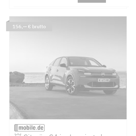
156,-- € brutto