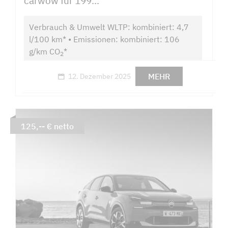
carwow für 199...
Verbrauch & Umwelt WLTP: kombiniert: 4,7
l/100 km* • Emissionen: kombiniert: 106
g/km CO
*
2
MEHR
12. Dezember 2025
125,-- € netto