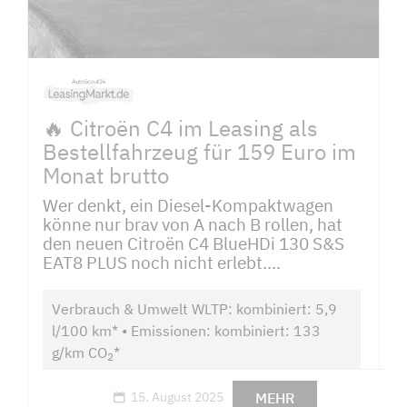
🔥 Citroën C4 im Leasing als
Bestellfahrzeug für 159 Euro im
Monat brutto
Wer denkt, ein Diesel-Kompaktwagen
könne nur brav von A nach B rollen, hat
den neuen Citroën C4 BlueHDi 130 S&S
EAT8 PLUS noch nicht erlebt....
Verbrauch & Umwelt WLTP: kombiniert: 5,9
l/100 km* • Emissionen: kombiniert: 133
g/km CO
*
2
MEHR
15. August 2025