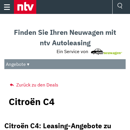
Skip
to
content
Ressorts
Sport
Finden Sie Ihren Neuwagen mit
Börse
Wetter
ntv Autoleasing
TV
Ein Service von
Video
Audio
Angebote ▾
Das Beste
Zurück zu den Deals
Citroën C4
Citroën C4: Leasing-Angebote zu