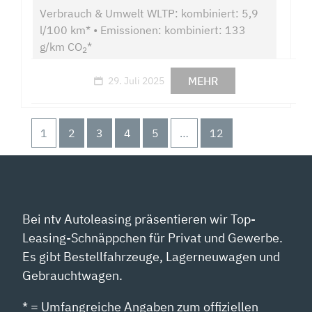
Verbrauch & Umwelt WLTP: kombiniert: 5,9
l/100 km* • Emissionen: kombiniert: 133
g/km CO
*
2
MEHR
29. Juli 2025
1
2
3
4
5
…
12
Bei ntv Autoleasing präsentieren wir Top-
Leasing-Schnäppchen für Privat und Gewerbe.
Es gibt Bestellfahrzeuge, Lagerneuwagen und
Gebrauchtwagen.
* = Umfangreiche Angaben zum offiziellen