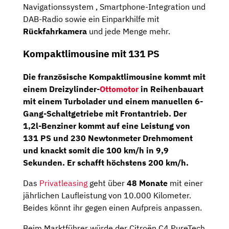
Navigationssystem , Smartphone-Integration und
DAB-Radio sowie ein Einparkhilfe mit
Rückfahrkamera
und jede Menge mehr.
Kompaktlimousine mit 131 PS
Die französische Kompaktlimousine kommt mit
einem
Dreizylinder-
Ottomotor
in Reihenbauart
mit einem Turbolader und einem
manuellen 6-
Gang-Schaltgetriebe
mit Frontantrieb. Der
1,2l-Benziner kommt auf eine Leistung von
131 PS und 230 Newtonmeter Drehmoment
und knackt somit die 100 km/h in 9,9
Sekunden. Er schafft höchstens 200 km/h.
Das
Privatleasing
geht über
48 Monate
mit einer
jährlichen Laufleistung von 10.000 Kilometer.
Beides könnt ihr gegen einen Aufpreis anpassen.
Beim Marktführer würde der Citroën C4 PureTech