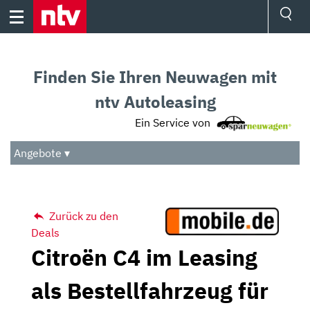
Skip
to
content
Ressorts
Sport
Finden Sie Ihren Neuwagen mit
Börse
Wetter
ntv Autoleasing
TV
Ein Service von
Video
Audio
Angebote ▾
Das Beste
Zurück zu den
Deals
Citroën C4 im Leasing
als Bestellfahrzeug für