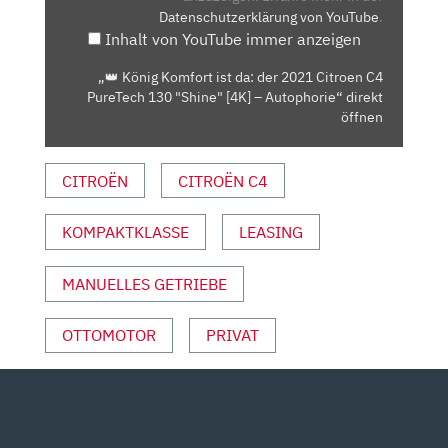
Datenschutzerklärung von YouTube
.
2021
Inhalt von YouTube immer anzeigen
CITROEN
C4
„👑 König Komfort ist da: der 2021 Citroen C4
PURETECH
PureTech 130 "Shine" [4K] – Autophorie“ direkt
130
öffnen
"SHINE"
[4K]
CITROËN
CITROËN C4
–
AUTOPHORIE“
KOMPAKTKLASSE
LEASING
VON
YOUTUBE
ANZEIGEN
MANUELLES GETRIEBE
OTTOMOTOR
PRIVAT