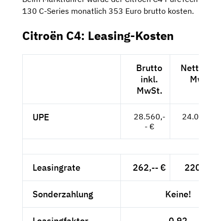
130 C-Series monatlich 353 Euro brutto kosten.
Citroën C4: Leasing-Kosten
Brutto
Netto exk
inkl.
MwSt.
MwSt.
UPE
28.560,-
24.000,-- 
- €
Leasingrate
262,-- €
220,17 
Sonderzahlung
Keine!
Leasingfaktor
0,92