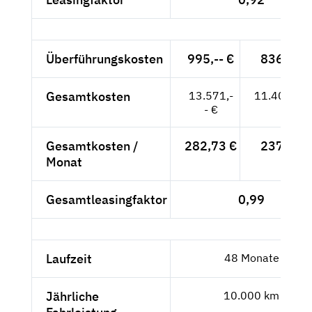
Überführungskosten
995,-- €
836,13 
Gesamtkosten
13.571,-
11.404,20
- €
Gesamtkosten /
282,73 €
237,59 
Monat
Gesamtleasingfaktor
0,99
Laufzeit
48 Monate
Jährliche
10.000 km