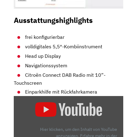
Ausstattungshighlights
frei konfigurierbar
volldigitales 5,5″-Kombiinstrument
Head up Display
Navigationssystem
Citroën Connect DAB Radio mit 10“-
Touchscreen
Einparkhilfe mit Rückfahrkamera
„👑
KÖNIG
KOMFORT
IST
DA:
Hier klicken, um den Inhalt von YouTube
DER
anzuzeigen.
Erfahre mehr in der