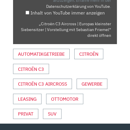
KLEINSTER
anzuzeigen.
Erfahre mehr in der
Datenschutzerklärung von YouTube
.
SIEBENSITZER
Inhalt von YouTube immer anzeigen
|
VORSTELLUNG
„Citroën C3 Aircross | Europas kleinster
MIT
Siebensitzer | Vorstellung mit Sebastian Friemel“
SEBASTIAN
direkt öffnen
FRIEMEL“
VON
AUTOMATIKGETRIEBE
CITROËN
YOUTUBE
ANZEIGEN
CITROËN C3
CITROËN C3 AIRCROSS
GEWERBE
LEASING
OTTOMOTOR
PRIVAT
SUV