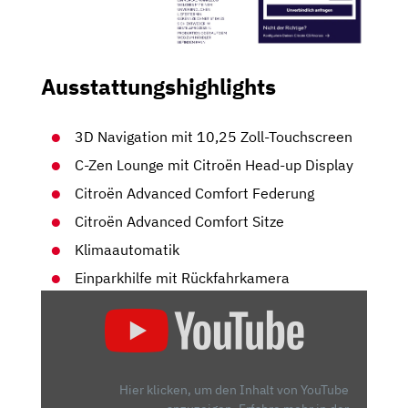
Ausstattungshighlights
3D Navigation mit 10,25 Zoll-Touchscreen
C-Zen Lounge mit Citroën Head-up Display
Citroën Advanced Comfort Federung
Citroën Advanced Comfort Sitze
Klimaautomatik
Einparkhilfe mit Rückfahrkamera
„CITROËN
C3
AIRCROSS
|
EUROPAS
Hier klicken, um den Inhalt von YouTube