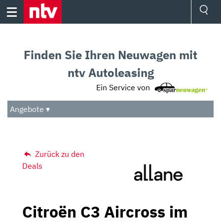
Skip
to
content
Ressorts
Sport
Finden Sie Ihren Neuwagen mit
Börse
Wetter
ntv Autoleasing
TV
Ein Service von
Video
Audio
Angebote ▾
Das Beste
Zurück zu den
Deals
Citroën C3 Aircross im