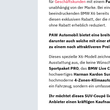
für
Geschäftskunden
mit einem
Fu
unabhängig von der Marke. Bei ein
beeindruckenden BMW X6 bereits
diesen exklusiven Rabatt, der die
ohne Rabatt erheblich reduziert.
PAW Automobil bietet eine breit
darunter auch solche mit einer 
zu einem noch attraktiveren Preis
Dieses spezielle X6-Modell zeichn
Ausstattung aus, die keine Wünsc
Sportpaket PRO
, das
BMW Live Co
hochwertiges
Harman Kardon Su
hochmoderne
4-Zonen-Klimaaut
ein Fahrzeug, sondern ein umfasse
Ihr möchtet dieses SUV-Coupé li
Anbieter einen kräftigen Kaufn