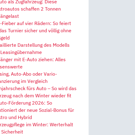
uto als Zugfahrzeug: Diese
ktroautos schaffen 2 Tonnen
ängelast
Fieber auf vier Rädern: So feiert
 das Turnier sicher und völlig ohne
geld
aillierte Darstellung des Modells
 Leasingübernahme
änger mit E-Auto ziehen: Alles
senswerte
sing, Auto-Abo oder Vario-
anzierung im Vergleich
hjahrscheck fürs Auto – So wird das
rzeug nach dem Winter wieder fit
uto-Förderung 2026: So
ktioniert der neue Sozial-Bonus für
ktro und Hybrid
rzeugpflege im Winter: Werterhalt
 Sicherheit