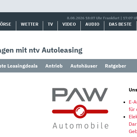
8.08.2026 18:07 Uhr Frankfurt | 17:07 U
BÖRSE
WETTER
TV
VIDEO
AUDIO
DAS BESTE
gen mit ntv Autoleasing
bte Leasingdeals
Antrieb
Autohäuser
Ratgeber
Uns
E-A
für
Ele
Dar
Geb