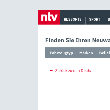
Skip
to
RESSORTS
SPORT
content
Finden Sie Ihren Neuwa
Fahrzeugtyp
Marken
Belie
Zurück zu den Deals