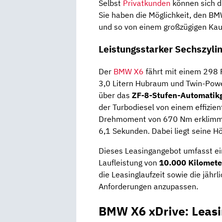
Selbst
Privatkunden
können sich d
Sie haben die Möglichkeit, den BM
und so von einem großzügigen Kau
Leistungsstarker Sechszyli
Der
BMW X6
fährt mit einem 298 
3,0 Litern Hubraum und Twin-Power
über das
ZF-8-Stufen-Automatik
der Turbodiesel von einem effizie
Drehmoment von 670 Nm erklim
6,1 Sekunden. Dabei liegt seine H
Dieses Leasingangebot umfasst ei
Laufleistung von
10.000 Kilomete
die Leasinglaufzeit sowie die jährl
Anforderungen anzupassen.
BMW X6 xDrive: Leas