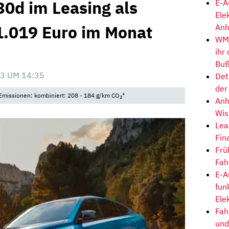
0d im Leasing als
E-A
Ele
.019 Euro im Monat
Anh
WM-
ihr
Buß
3 UM 14:35
Det
der
• Emissionen: kombiniert: 208 - 184 g/km CO
*
2
Anh
Wis
Lea
Fin
Frü
Fah
E-A
fun
Ele
Fah
und