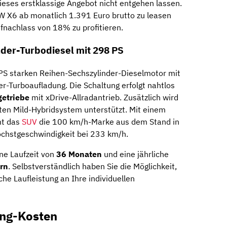
ieses erstklassige Angebot nicht entgehen lassen.
W X6 ab monatlich 1.391 Euro brutto zu leasen
fnachlass von 18% zu profitieren.
nder-Turbodiesel mit 298 PS
PS starken Reihen-Sechszylinder-Dieselmotor mit
-Turboaufladung. Die Schaltung erfolgt nahtlos
getriebe
mit xDrive-Allradantrieb. Zusätzlich wird
nten Mild-Hybridsystem unterstützt. Mit einem
mt das
SUV
die 100 km/h-Marke aus dem Stand in
öchstgeschwindigkeit bei 233 km/h.
ne Laufzeit von
36 Monaten
und eine jährliche
rn
. Selbstverständlich haben Sie die Möglichkeit,
iche Laufleistung an Ihre individuellen
ing-Kosten