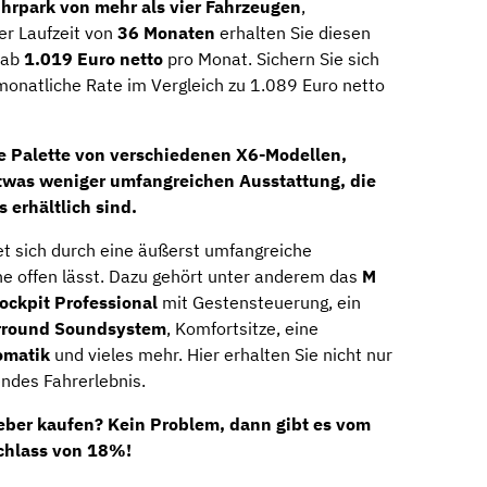
hrpark von mehr als vier Fahrzeugen
,
er Laufzeit von
36 Monaten
erhalten Sie diesen
 ab
1.019 Euro netto
pro Monat. Sichern Sie sich
 monatliche Rate im Vergleich zu 1.089 Euro netto
e Palette von verschiedenen X6-Modellen,
etwas weniger umfangreichen Ausstattung, die
 erhältlich sind.
et sich durch eine äußerst umfangreiche
he offen lässt. Dazu gehört unter anderem das
M
ckpit Professional
mit Gestensteuerung, ein
rround Soundsystem
, Komfortsitze, eine
omatik
und vieles mehr. Hier erhalten Sie nicht nur
ndes Fahrerlebnis.
eber kaufen? Kein Problem, dann gibt es vom
achlass von 18%!