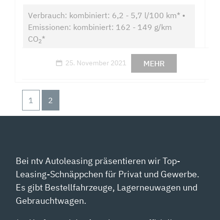
Verbrauch: kombiniert: 6,2 - 5,7 l/100 km* •
Emissionen: kombiniert: 162 - 149 g/km
CO
*
2
MEHR
25. November 2021
1
2
Bei ntv Autoleasing präsentieren wir Top-
Leasing-Schnäppchen für Privat und Gewerbe.
Es gibt Bestellfahrzeuge, Lagerneuwagen und
Gebrauchtwagen.