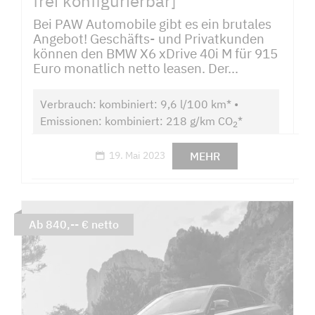
frei konfigurierbar]
Bei PAW Automobile gibt es ein brutales
Angebot! Geschäfts- und Privatkunden
können den BMW X6 xDrive 40i M für 915
Euro monatlich netto leasen. Der...
Verbrauch: kombiniert: 9,6 l/100 km* •
Emissionen: kombiniert: 218 g/km CO
*
2
MEHR
19. Mai 2023
Ab 840,-- € netto