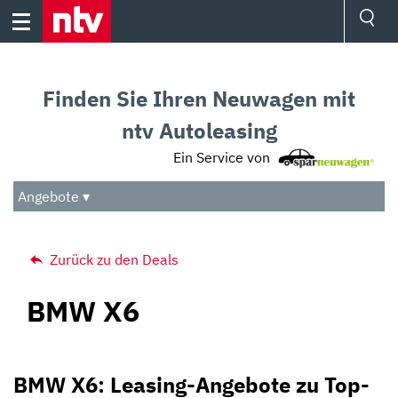
Skip
to
content
Ressorts
Sport
Finden Sie Ihren Neuwagen mit
Börse
Wetter
ntv Autoleasing
TV
Ein Service von
Video
Audio
Angebote ▾
Das Beste
Zurück zu den Deals
BMW X6
BMW X6: Leasing-Angebote zu Top-