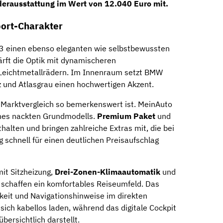
erausstattung im Wert von 12.040 Euro
mit.
port-Charakter
X3 einen ebenso eleganten wie selbstbewussten
rft die Optik mit dynamischeren
 Leichtmetallrädern. Im Innenraum setzt BMW
z und Atlasgrau einen hochwertigen Akzent.
r Marktvergleich so bemerkenswert ist. MeinAuto
eines nackten Grundmodells.
Premium Paket
und
thalten und bringen zahlreiche Extras mit, die bei
 schnell für einen deutlichen Preisaufschlag
mit Sitzheizung,
Drei-Zonen-Klimaautomatik
und
schaffen ein komfortables Reiseumfeld. Das
keit und Navigationshinweise im direkten
sich kabellos laden, während das digitale Cockpit
bersichtlich darstellt.