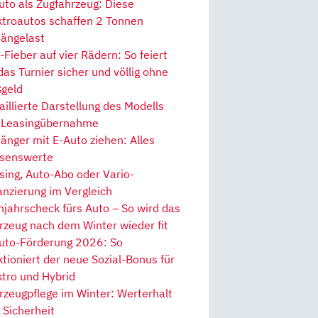
uto als Zugfahrzeug: Diese
ktroautos schaffen 2 Tonnen
ängelast
Fieber auf vier Rädern: So feiert
 das Turnier sicher und völlig ohne
geld
aillierte Darstellung des Modells
 Leasingübernahme
änger mit E-Auto ziehen: Alles
senswerte
sing, Auto-Abo oder Vario-
anzierung im Vergleich
hjahrscheck fürs Auto – So wird das
rzeug nach dem Winter wieder fit
uto-Förderung 2026: So
ktioniert der neue Sozial-Bonus für
ktro und Hybrid
rzeugpflege im Winter: Werterhalt
 Sicherheit