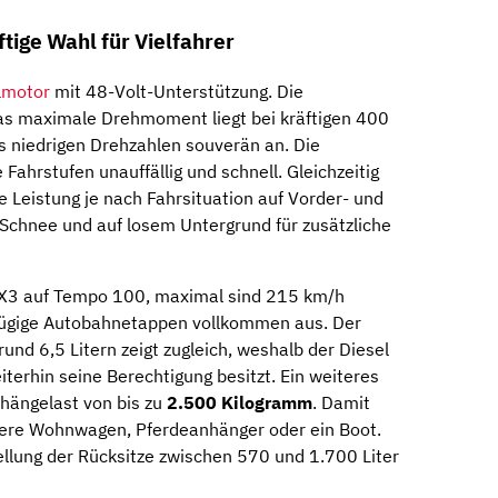
ftige Wahl für Vielfahrer
lmotor
mit 48-Volt-Unterstützung. Die
das maximale Drehmoment liegt bei kräftigen 400
s niedrigen Drehzahlen souverän an. Die
 Fahrstufen unauffällig und schnell. Gleichzeitig
ie Leistung je nach Fahrsituation auf Vorder- und
 Schnee und auf losem Untergrund für zusätzliche
 X3 auf Tempo 100, maximal sind 215 km/h
 zügige Autobahnetappen vollkommen aus. Der
d 6,5 Litern zeigt zugleich, weshalb der Diesel
terhin seine Berechtigung besitzt. Ein weiteres
hängelast von bis zu
2.500 Kilogramm
. Damit
ßere Wohnwagen, Pferdeanhänger oder ein Boot.
llung der Rücksitze zwischen 570 und 1.700 Liter