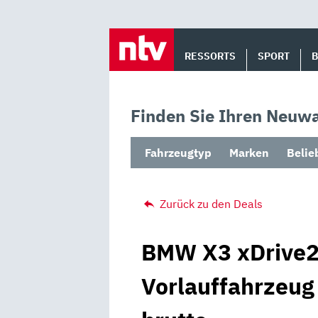
Skip
to
RESSORTS
SPORT
content
Finden Sie Ihren Neuwa
Fahrzeugtyp
Marken
Belie
Zurück zu den Deals
BMW X3 xDrive20
Vorlauffahrzeug