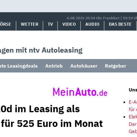
6.08.2026 20:14 Uhr Frankfurt | 19:14 U
BÖRSE
WETTER
TV
VIDEO
AUDIO
DAS BESTE
gen mit ntv Autoleasing
bte Leasingdeals
Antrieb
Autohäuser
Ratgeber
Uns
E-A
d im Leasing als
für
Ele
 für 525 Euro im Monat
Dar
Geb