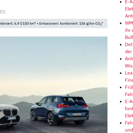
E-A
Ele
:02
Anh
WM-
iniert: 6,9 l/100 km* • Emissionen: kombiniert: 156 g/km CO
*
2
ihr
Buß
Det
der
Anh
Wis
Lea
Fin
Frü
Fah
E-A
fun
Ele
Fah
und