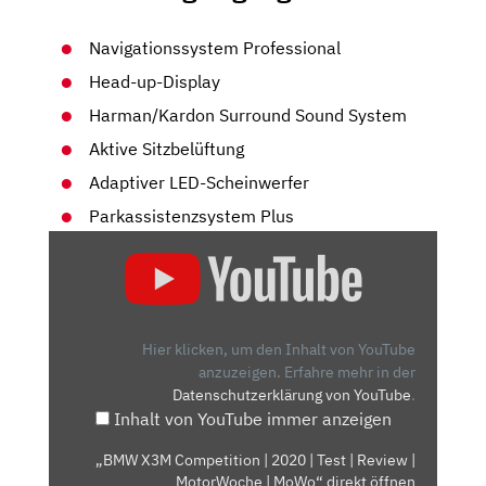
Navigationssystem Professional
Head-up-Display
Harman/Kardon Surround Sound System
Aktive Sitzbelüftung
Adaptiver LED-Scheinwerfer
Parkassistenzsystem Plus
„BMW
X3M
COMPETITION
|
2020
Hier klicken, um den Inhalt von YouTube
|
anzuzeigen.
Erfahre mehr in der
Datenschutzerklärung von YouTube
.
TEST
Inhalt von YouTube immer anzeigen
|
REVIEW
„BMW X3M Competition | 2020 | Test | Review |
|
MotorWoche | MoWo“ direkt öffnen