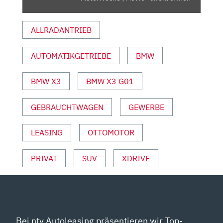
MOTORWOCHE
|
ALLRADANTRIEB
MOWO“
VON
YOUTUBE
AUTOMATIKGETRIEBE
BMW
ANZEIGEN
BMW X3
BMW X3 G01
GEBRAUCHTWAGEN
GEWERBE
LEASING
OTTOMOTOR
PRIVAT
SUV
XDRIVE
Bei ntv Autoleasing präsentieren wir Top-