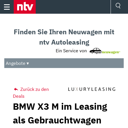
Skip
to
content
Ressorts
Sport
Finden Sie Ihren Neuwagen mit
Börse
Wetter
ntv Autoleasing
TV
Ein Service von
Video
Audio
Angebote ▾
Das Beste
Zurück zu den
Deals
BMW X3 M im Leasing
als Gebrauchtwagen