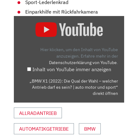
Sport-Lederlenkrad
Einparkhilfe mit Rückfahrkamera
„BMW
X1
(2022):
DIE
QUAL
Hier klicken, um den Inhalt von YouTube
DER
anzuzeigen.
Erfahre mehr in der
Datenschutzerklärung von YouTube
.
WAHL
Inhalt von YouTube immer anzeigen
–
WELCHER
„BMW X1 (2022): Die Qual der Wahl – welcher
ANTRIEB
Antrieb darf es sein? | auto motor und sport“
DARF
direkt öffnen
ES
SEIN?
ALLRADANTRIEB
|
AUTO
AUTOMATIKGETRIEBE
BMW
MOTOR
UND