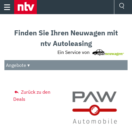
Skip
to
content
Ressorts
Sport
Finden Sie Ihren Neuwagen mit
Börse
Wetter
ntv Autoleasing
TV
Ein Service von
Video
Audio
Angebote ▾
Das Beste
Zurück zu den
Deals