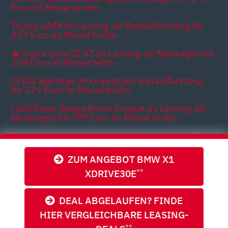
Euro im Monat brutto
Toyota bZ4X im Leasing als Bestellfahrzeug für
357 Euro im Monat brutto
🔥 Cupra Leon ST VZ im Leasing als Neuwagen für
158 Euro im Monat netto
💥 Kia Sportage im Leasing als Vorlauffahrzeug
für 271 Euro im Monat brutto
Land Rover Range Rover Evoque im Leasing als
Neuwagen für 399 Euro im Monat brutto
Cupra Raval im Leasing als Neuwagen für 149
[316] Euro im Monat brutto
ZUM ANGEBOT BMW X1
XDRIVE30E
**
Themen
DEAL ABGELAUFEN? FINDE
HIER VERGLEICHBARE LEASING-
**