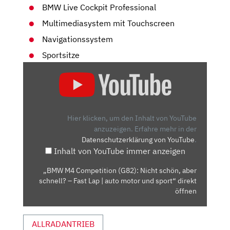
BMW Live Cockpit Professional
Multimediasystem mit Touchscreen
Navigationssystem
Sportsitze
„BMW
M4
COMPETITION
(G82):
NICHT
Hier klicken, um den Inhalt von YouTube
SCHÖN,
anzuzeigen.
Erfahre mehr in der
Datenschutzerklärung von YouTube
.
ABER
Inhalt von YouTube immer anzeigen
SCHNELL?
–
„BMW M4 Competition (G82): Nicht schön, aber
FAST
schnell? – Fast Lap | auto motor und sport“ direkt
LAP
öffnen
|
AUTO
ALLRADANTRIEB
MOTOR