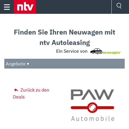
Skip
to
content
Ressorts
Sport
Finden Sie Ihren Neuwagen mit
Börse
Wetter
ntv Autoleasing
TV
Ein Service von
Video
Audio
Angebote ▾
Das Beste
Zurück zu den
Deals