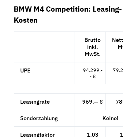
BMW M4 Competition: Leasing-
Kosten
Brutto
Netto exk
inkl.
MwSt.
MwSt.
UPE
94.299,-
79.243,-- 
- €
Leasingrate
969,-- €
789,-- €
Sonderzahlung
Keine!
Leasingfaktor
1,03
1,00