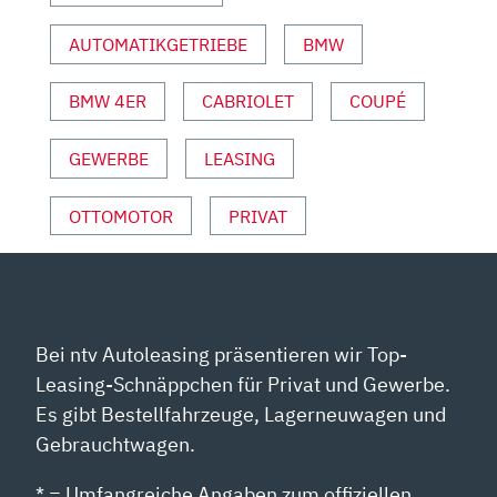
UND
AUTOMATIKGETRIEBE
BMW
SPORT“
VON
YOUTUBE
BMW 4ER
CABRIOLET
COUPÉ
ANZEIGEN
GEWERBE
LEASING
OTTOMOTOR
PRIVAT
Bei ntv Autoleasing präsentieren wir Top-
Leasing-Schnäppchen für Privat und Gewerbe.
Es gibt Bestellfahrzeuge, Lagerneuwagen und
Gebrauchtwagen.
* = Umfangreiche Angaben zum offiziellen