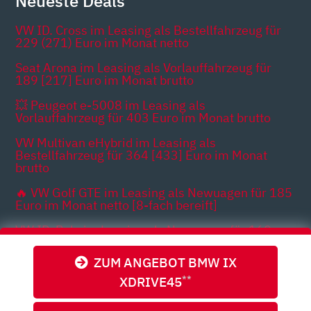
Neueste Deals
VW ID. Cross im Leasing als Bestellfahrzeug für
229 (271) Euro im Monat netto
Seat Arona im Leasing als Vorlauffahrzeug für
189 [217] Euro im Monat brutto
💥 Peugeot e-5008 im Leasing als
Vorlauffahrzeug für 403 Euro im Monat brutto
VW Multivan eHybrid im Leasing als
Bestellfahrzeug für 364 [433] Euro im Monat
brutto
🔥 VW Golf GTE im Leasing als Newuagen für 185
Euro im Monat netto [8-fach bereift]
VW ID. Polo im Leasing als Neuwagen für 169
(294) Euro im Monat brutto
ZUM ANGEBOT BMW IX
XDRIVE45
**