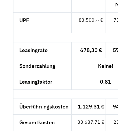
MwSt.
UPE
83.500,-- €
70.168,
- €
Leasingrate
678,30 €
570,-- 
Sonderzahlung
Keine!
Leasingfaktor
0,81
Überführungskosten
1.129,31 €
949,-- 
Gesamtkosten
33.687,71 €
28.309,
- €