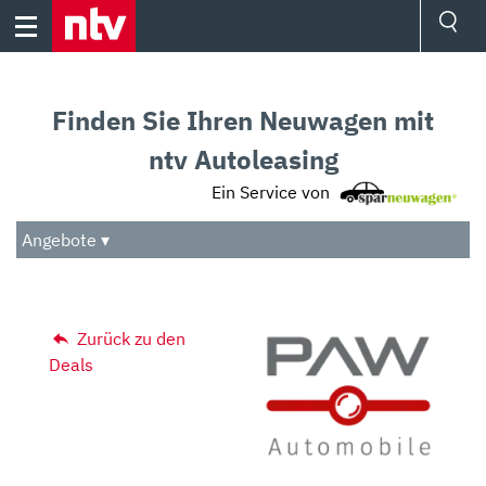
Skip
to
content
Ressorts
Sport
Finden Sie Ihren Neuwagen mit
Börse
Wetter
ntv Autoleasing
TV
Ein Service von
Video
Audio
Angebote ▾
Das Beste
Zurück zu den
Deals