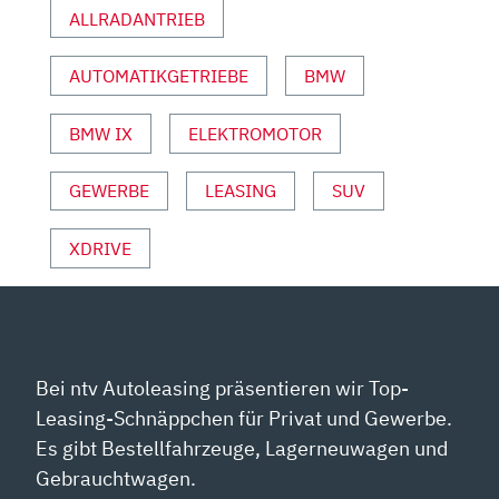
ALLRADANTRIEB
MATTHIAS
MALMEDIE“
VON
AUTOMATIKGETRIEBE
BMW
YOUTUBE
ANZEIGEN
BMW IX
ELEKTROMOTOR
GEWERBE
LEASING
SUV
XDRIVE
Bei ntv Autoleasing präsentieren wir Top-
Leasing-Schnäppchen für Privat und Gewerbe.
Es gibt Bestellfahrzeuge, Lagerneuwagen und
Gebrauchtwagen.