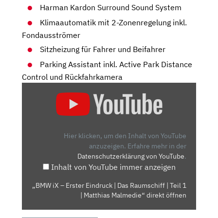
Harman Kardon Surround Sound System
Klimaautomatik mit 2-Zonenregelung inkl.
Fondausströmer
Sitzheizung für Fahrer und Beifahrer
Parking Assistant inkl. Active Park Distance
Control und Rückfahrkamera
„BMW
IX
–
ERSTER
EINDRUCK
Hier klicken, um den Inhalt von YouTube
|
anzuzeigen.
Erfahre mehr in der
Datenschutzerklärung von YouTube
.
DAS
Inhalt von YouTube immer anzeigen
RAUMSCHIFF
|
„BMW iX – Erster Eindruck | Das Raumschiff | Teil 1
TEIL
| Matthias Malmedie“ direkt öffnen
1
|