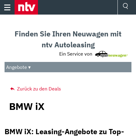
Skip
to
content
Ressorts
Sport
Finden Sie Ihren Neuwagen mit
Börse
Wetter
ntv Autoleasing
TV
Ein Service von
Video
Audio
Angebote ▾
Das Beste
Zurück zu den Deals
BMW iX
BMW iX: Leasing-Angebote zu Top-