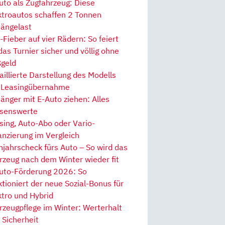
uto als Zugfahrzeug: Diese
ktroautos schaffen 2 Tonnen
ängelast
Fieber auf vier Rädern: So feiert
 das Turnier sicher und völlig ohne
geld
aillierte Darstellung des Modells
 Leasingübernahme
änger mit E-Auto ziehen: Alles
senswerte
sing, Auto-Abo oder Vario-
anzierung im Vergleich
hjahrscheck fürs Auto – So wird das
rzeug nach dem Winter wieder fit
uto-Förderung 2026: So
ktioniert der neue Sozial-Bonus für
ktro und Hybrid
rzeugpflege im Winter: Werterhalt
 Sicherheit