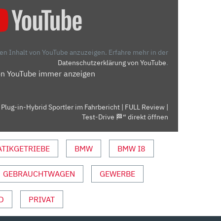
den Inhalt von YouTube anzuzeigen.
Erfahre mehr in der
Datenschutzerklärung von YouTube
.
on YouTube immer anzeigen
lug-in-Hybrid Sportler im Fahrbericht | FULL Review |
Test-Drive 🏁“ direkt öffnen
TIKGETRIEBE
BMW
BMW I8
GEBRAUCHTWAGEN
GEWERBE
D
PRIVAT