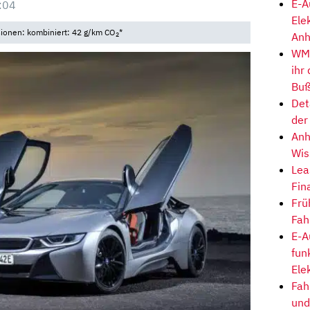
E-A
:04
Ele
sionen: kombiniert: 42 g/km CO
*
Anh
2
WM-
ihr
Buß
Det
der
Anh
Wis
Lea
Fin
Frü
Fah
E-A
fun
Ele
Fah
und