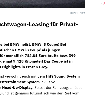
→
Bild: BMW
htwagen-Leasing für Privat-
 es bei BMW heißt, BMW i8 Coupé! Bei
istischen
BMW i8 Coupé
als jungen
für monatlich
712,81 Euro brutto bzw. 599
ade mal
9.428 Kilometer!
Das Coupé ist in
t Highlights in Frozen Grey.
 und verwöhnt euch mit dem
HiFi Sound System
 Entertainment System
inklusive
n
Head-Up-Display.
Selbst der Fahrzeugschlüssel
)
und ist genauso futuristisch wie der Rest vom