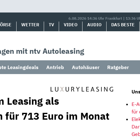
6.08.2026 14:36 Uhr Frankfurt | 13:36 U
BÖRSE
WETTER
TV
VIDEO
AUDIO
DAS BESTE
gen mit ntv Autoleasing
bte Leasingdeals
Antrieb
Autohäuser
Ratgeber
Uns
 Leasing als
E-A
für
 für 713 Euro im Monat
Ele
Dar
Geb