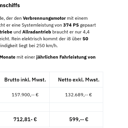
mschiffs
de, der den
Verbrennungsmotor
mit einem
cht er eine Systemleistung von
374 PS
gepaart
triebe
und
Allradantrieb
braucht er nur 4,4
eicht. Rein elektrisch kommt der i8 über
50
ndigkeit liegt bei 250 km/h.
 Monate
mit einer
jährlichen Fahrleistung von
Brutto inkl. Mwst.
Netto exkl. Mwst.
157.900,-- €
132.689,-- €
712,81- €
599,-- €