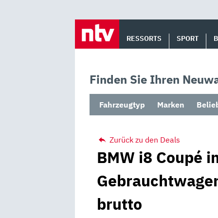
Skip
to
RESSORTS
SPORT
content
Finden Sie Ihren Neuwa
Fahrzeugtyp
Marken
Belie
Zurück zu den Deals
BMW i8 Coupé im
Gebrauchtwagen
brutto