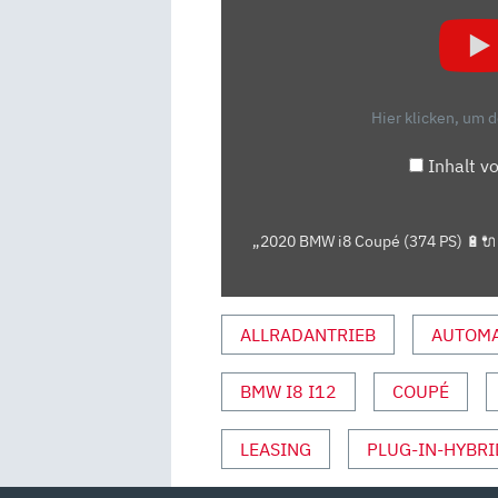
BMW
I8
COUPÉ
(374
PS)
Hier klicken, um 
🔋
🔌
Inhalt v
PLUG-
IN-
HYBRID
„2020 BMW i8 Coupé (374 PS) 🔋🔌 P
SPORTLER
IM
FAHRBERICHT
ALLRADANTRIEB
AUTOMA
|
FULL
BMW I8 I12
COUPÉ
REVIEW
|
LEASING
PLUG-IN-HYBRI
TEST-
DRIVE