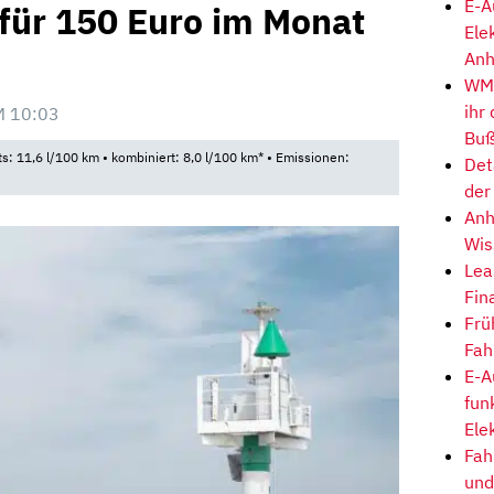
E-A
 für 150 Euro im Monat
Ele
Anh
WM-
ihr
M 10:03
Buß
ts: 11,6 l/100 km • kombiniert: 8,0 l/100 km* • Emissionen:
Det
der
Anh
Wis
Lea
Fin
Frü
Fah
E-A
fun
Ele
Fah
und