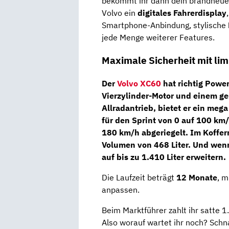
bekommt ihr dann dein brandneu
Volvo ein
digitales Fahrerdisplay
Smartphone-Anbindung, stylische
jede Menge weiterer Features.
Maximale Sicherheit mit lim
Der
Volvo XC60
hat richtig Powe
Vierzylinder-Motor
und einem
ge
Allradantrieb
, bietet er ein meg
für den Sprint von 0 auf 100 km
180 km/h abgeriegelt. Im Koffer
Volumen von 468 Liter. Und wenn
auf bis zu 1.410 Liter erweitern.
Die Laufzeit beträgt
12 Monate
, m
anpassen.
Beim Marktführer zahlt ihr satte 
Also worauf wartet ihr noch? Schn