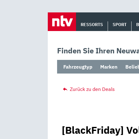
Skip
to
RESSORTS
SPORT
content
Finden Sie Ihren Neuwa
Fahrzeugtyp
Marken
Belie
Zurück zu den Deals
[BlackFriday] Vo