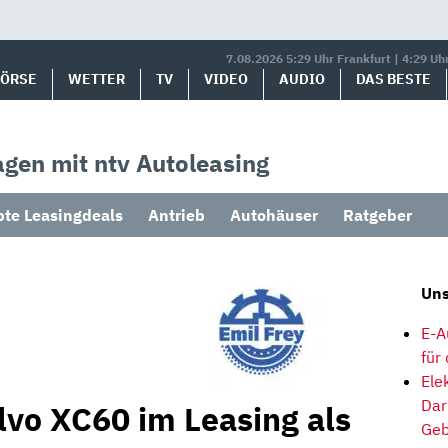
7.08.2026 5:29 Uhr Frankfurt | 4:29 Uh
BÖRSE
WETTER
TV
VIDEO
AUDIO
DAS BESTE
gen mit ntv Autoleasing
bte Leasingdeals
Antrieb
Autohäuser
Ratgeber
Uns
E-A
für
Ele
Dar
lvo XC60 im Leasing als
Geb