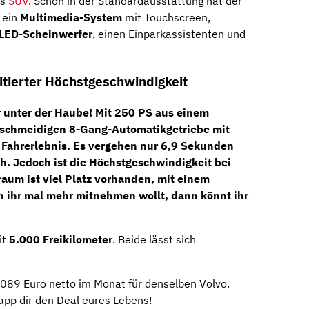
es
SUV
. Schon in der Standardausstattung hat der
, ein
Multimedia-System
mit Touchscreen,
LED-Scheinwerfer
, einen Einparkassistenten und
itierter Höchstgeschwindigkeit
r unter der Haube! Mit
250 PS
aus einem
schmeidigen 8-Gang-Automatikgetriebe
mit
a Fahrerlebnis. Es vergehen nur 6,9 Sekunden
/h. Jedoch ist die Höchstgeschwindigkeit bei
raum ist viel Platz vorhanden, mit einem
 ihr mal mehr mitnehmen wollt, dann könnt ihr
it
5.000 Freikilometer
. Beide lässt sich
1.089 Euro netto im Monat für denselben Volvo.
app dir den Deal eures Lebens!