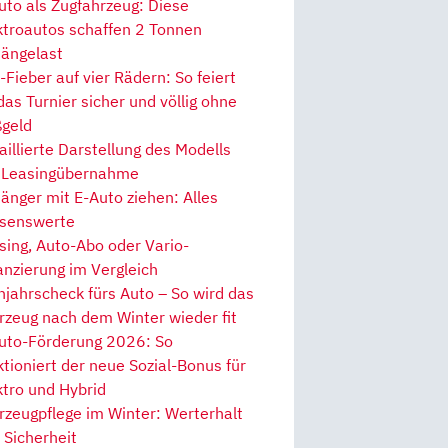
uto als Zugfahrzeug: Diese
ktroautos schaffen 2 Tonnen
ängelast
Fieber auf vier Rädern: So feiert
 das Turnier sicher und völlig ohne
geld
aillierte Darstellung des Modells
 Leasingübernahme
änger mit E-Auto ziehen: Alles
senswerte
sing, Auto-Abo oder Vario-
anzierung im Vergleich
hjahrscheck fürs Auto – So wird das
rzeug nach dem Winter wieder fit
uto-Förderung 2026: So
ktioniert der neue Sozial-Bonus für
ktro und Hybrid
rzeugpflege im Winter: Werterhalt
 Sicherheit