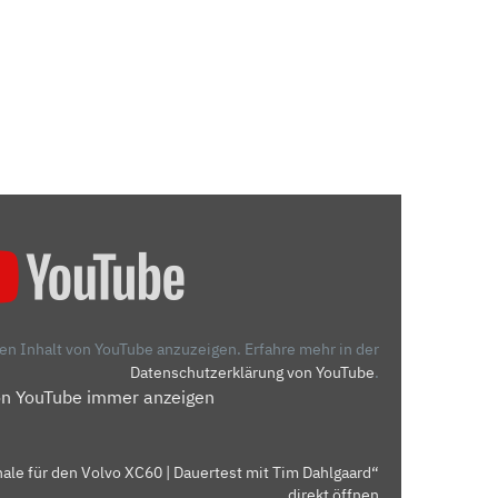
den Inhalt von YouTube anzuzeigen.
Erfahre mehr in der
Datenschutzerklärung von YouTube
.
on YouTube immer anzeigen
ale für den Volvo XC60 | Dauertest mit Tim Dahlgaard“
direkt öffnen