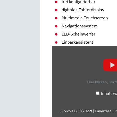
frei konfigurierbar
digitales Fahrerdisplay
Multimedia Touchscreen
Navigationssystem
LED-Scheinwerfer
Einparkassistent
„VOLVO
XC60
(2022)
|
DAUERTEST-
FINALE
Hier klicken, um 
FÜR
DEN
Inhalt v
VOLVO
XC60
|
„Volvo XC60 (2022) | Dauertest-Fin