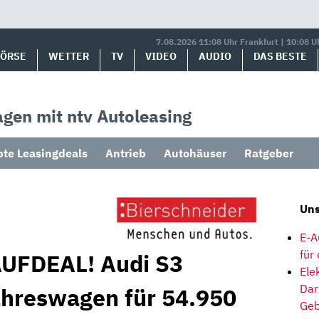
7.08.2026 11:08 Uhr Frankfurt | 10:08 U
BÖRSE
WETTER
TV
VIDEO
AUDIO
DAS BESTE
gen mit ntv Autoleasing
bte Leasingdeals
Antrieb
Autohäuser
Ratgeber
Uns
E-A
für
AUFDEAL! Audi S3
Ele
Dar
ahreswagen für 54.950
Geb