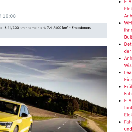
E-A
Ele
Anh
M 18:08
WM-
ts: 6,4 l/100 km • kombiniert: 7,4 l/100 km* • Emissionen:
ihr
Buß
Det
der
Anh
Wis
Lea
Fin
Frü
Fah
E-A
fun
Ele
Fah
und