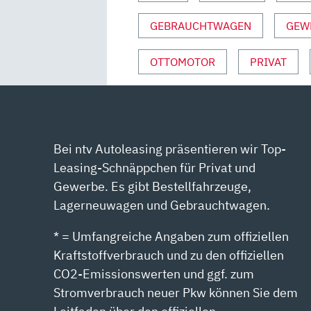
S
GEBRAUCHTWAGEN
GEW
PORT“ V
ON Y
OTTOMOTOR
PRIVAT
OUTUBE A
NZEIGEN
Bei ntv Autoleasing präsentieren wir Top-
Leasing-Schnäppchen für Privat und
Gewerbe. Es gibt Bestellfahrzeuge,
Lagerneuwagen und Gebrauchtwagen.
* = Umfangreiche Angaben zum offiziellen
Kraftstoffverbrauch und zu den offiziellen
CO2-Emissionswerten und ggf. zum
Stromverbrauch neuer Pkw können Sie dem