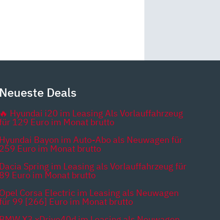
Neueste Deals
🔥 Hyundai i20 im Leasing Als Vorlauffahrzeug
für 129 Euro im Monat brutto
Hyundai Bayon im Auto-Abo als Neuwagen für
259 Euro im Monat brutto
Dacia Spring im Leasing als Vorlauffahrzeug für
89 Euro im Monat brutto
Opel Corsa Electric im Leasing als Neuwagen
für 99 [266] Euro im Monat brutto
BMW X3 xDrive40d im Leasing als Neuwagen