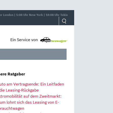
hr London | 5:08 Uhr New York | 18:08 Uhr Tokio
Ein Service von
ere Ratgeber
uto am Vertragsende: Ein Leitfaden
 die Leasing-Rückgabe
ktromobilität auf dem Zweitmarkt:
um lohnt sich das Leasing von E-
rauchtwagen