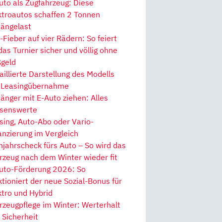
uto als Zugfahrzeug: Diese
ktroautos schaffen 2 Tonnen
ängelast
Fieber auf vier Rädern: So feiert
 das Turnier sicher und völlig ohne
geld
aillierte Darstellung des Modells
 Leasingübernahme
änger mit E-Auto ziehen: Alles
senswerte
sing, Auto-Abo oder Vario-
anzierung im Vergleich
hjahrscheck fürs Auto – So wird das
rzeug nach dem Winter wieder fit
uto-Förderung 2026: So
ktioniert der neue Sozial-Bonus für
ktro und Hybrid
rzeugpflege im Winter: Werterhalt
 Sicherheit