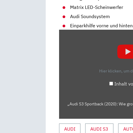
Matrix LED-Scheinwerfer
Audi Soundsystem
Einparkhilfe vorne und hinten
„AUDI
S3
SPORTBACK
(2020):
WIE
GROSS I
Hier klicken, um 
ST D
ER U
Inhalt v
NTERSCHIED Z
UM A
3? –
„Audi S3 Sportback (2020): Wie gro
V
ORFAHRT/REVIEW |
AUTO M
AUDI
AUDI S3
AUT
OTOR &