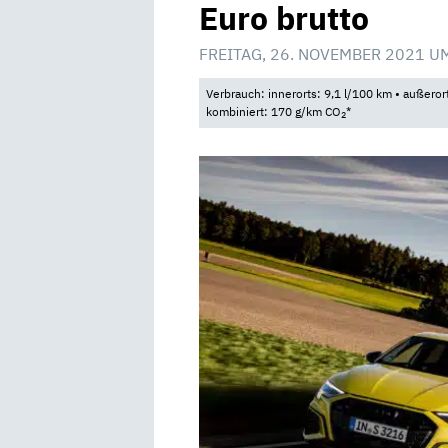
Euro brutto
FREITAG, 26. NOVEMBER 2021 U
Verbrauch: innerorts: 9,1 l/100 km • außeror
kombiniert: 170 g/km CO
*
2