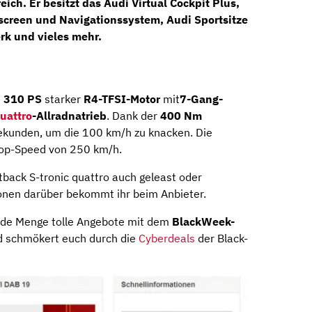
eich. Er besitzt das
Audi Virtual Cockpit Plus
,
screen und
Navigationssystem,
Audi
Sportsitze
rk
und vieles mehr.
n
310 PS
starker
R4-TFSI-Motor
mit
7-Gang-
uattro
-Allradnatrieb
. Dank der
400 Nm
ekunden, um die 100 km/h zu knacken. Die
Top-Speed von 250 km/h.
tback S-tronic quattro auch geleast oder
ionen darüber bekommt ihr beim Anbieter.
jede Menge tolle Angebote mit dem
BlackWeek-
nd schmökert euch durch die
Cyberdeals
der Black-