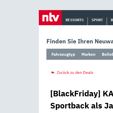
Skip
to
RESSORTS
SPORT
content
Finden Sie Ihren Neuwa
Fahrzeugtyp
Marken
Belie
Zurück zu den Deals
[BlackFriday] K
Sportback als J