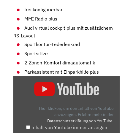
frei konfigurierbar
MMI Radio plus
Audi virtual cockpit plus mit zusätzlichem
RS-Layout
Sportkontur-Lederlenkrad
Sportsittze
2-Zonen-Komfortklimaautomatik
Parkassistent mit Einparkhilfe plus
„🔥
AUDI
RS3
LIMOUSINE
2025
Hier klicken, um den Inhalt von YouTube
🚗
anzuzeigen.
Erfahre mehr in der
Datenschutzerklärung von YouTube
.
|
Inhalt von YouTube immer anzeigen
FAHRBERICHT,