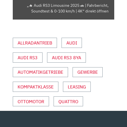
SOUNDTEST
„🔥 Audi RS3 Limousine 2025 🚗 | Fahrbericht,
&
Soundtest & 0-100 km/h | 4K“ direkt öffnen
0-
100
KM/H
|
ALLRADANTRIEB
AUDI
4K“
VON
YOUTUBE
AUDI RS3
AUDI RS3 8YA
ANZEIGEN
AUTOMATIKGETRIEBE
GEWERBE
KOMPAKTKLASSE
LEASING
OTTOMOTOR
QUATTRO