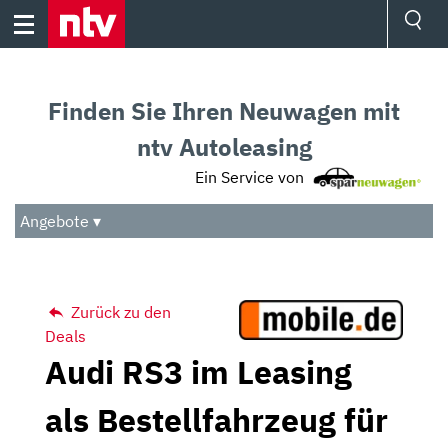
Skip
to
content
Ressorts
Sport
Finden Sie Ihren Neuwagen mit
Börse
Wetter
ntv Autoleasing
TV
Ein Service von
Video
Audio
Angebote ▾
Das Beste
Zurück zu den
Deals
Audi RS3 im Leasing
als Bestellfahrzeug für