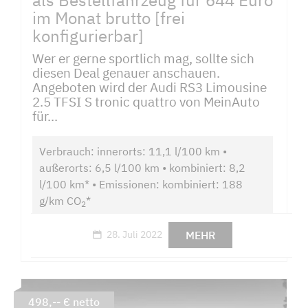
im Monat brutto [frei
konfigurierbar]
Wer er gerne sportlich mag, sollte sich
diesen Deal genauer anschauen.
Angeboten wird der Audi RS3 Limousine
2.5 TFSI S tronic quattro von MeinAuto
für...
Verbrauch: innerorts: 11,1 l/100 km •
außerorts: 6,5 l/100 km • kombiniert: 8,2
l/100 km* • Emissionen: kombiniert: 188
g/km CO
*
2
MEHR
28. Juli 2022
498,-- € netto