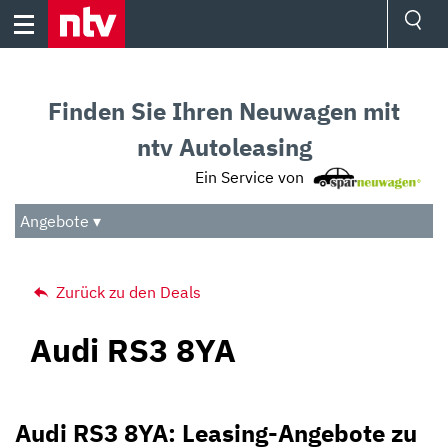
Skip
to
content
Ressorts
Sport
Finden Sie Ihren Neuwagen mit
Börse
Wetter
ntv Autoleasing
TV
Ein Service von
Video
Audio
Angebote ▾
Das Beste
Zurück zu den Deals
Audi RS3 8YA
Audi RS3 8YA: Leasing-Angebote zu