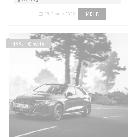
2
MEHR
19. Januar 2022
499,-- € netto