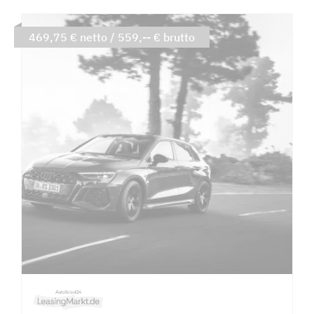
469,75 € netto / 559,-- € brutto