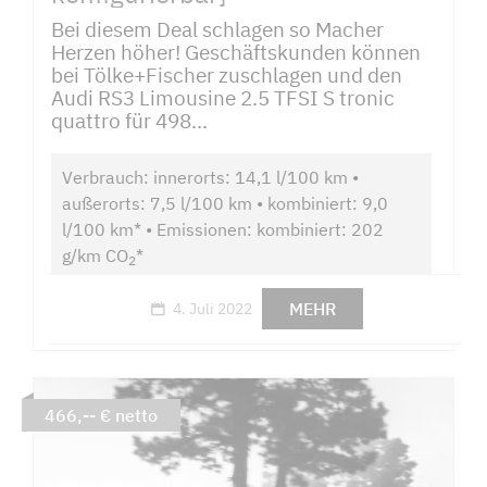
Bei diesem Deal schlagen so Macher
Herzen höher! Geschäftskunden können
bei Tölke+Fischer zuschlagen und den
Audi RS3 Limousine 2.5 TFSI S tronic
quattro für 498...
Verbrauch: innerorts: 14,1 l/100 km •
außerorts: 7,5 l/100 km • kombiniert: 9,0
l/100 km* • Emissionen: kombiniert: 202
g/km CO
*
2
MEHR
4. Juli 2022
466,-- € netto