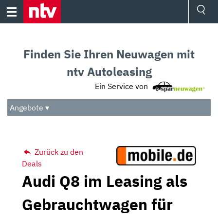
Skip
to
content
Ressorts
Sport
Finden Sie Ihren Neuwagen mit
Börse
Wetter
ntv Autoleasing
TV
Ein Service von
Video
Audio
Angebote ▾
Das Beste
Zurück zu den
Deals
Audi Q8 im Leasing als
Gebrauchtwagen für