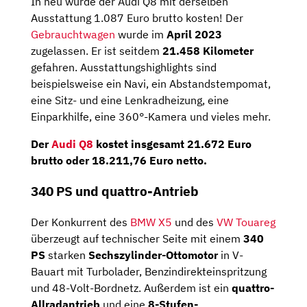
In neu würde der Audi Q8 mit derselben
Ausstattung 1.087 Euro brutto kosten! Der
Gebrauchtwagen
wurde im
April 2023
zugelassen. Er ist seitdem
21.458 Kilometer
gefahren. Ausstattungshighlights sind
beispielsweise ein Navi, ein Abstandstempomat,
eine Sitz- und eine Lenkradheizung, eine
Einparkhilfe, eine 360°-Kamera und vieles mehr.
Der
Audi Q8
kostet insgesamt 21.672 Euro
brutto oder 18.211,76 Euro netto.
340 PS und quattro-Antrieb
Der Konkurrent des
BMW X5
und des
VW Touareg
überzeugt auf technischer Seite mit einem
340
PS
starken
Sechszylinder-Ottomotor
in V-
Bauart mit Turbolader, Benzindirekteinspritzung
und 48-Volt-Bordnetz. Außerdem ist ein
quattro-
Allradantrieb
und eine
8-Stufen-