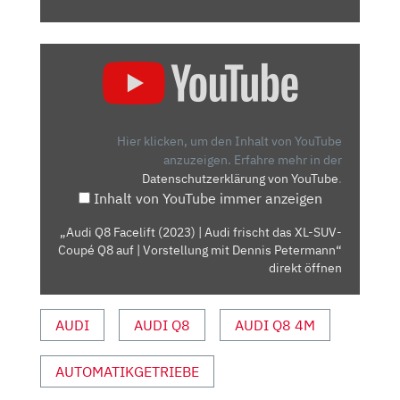
„AUDI
Q8
FACELIFT
(2023)
|
Hier klicken, um den Inhalt von YouTube
AUDI
anzuzeigen.
Erfahre mehr in der
Datenschutzerklärung von YouTube
.
FRISCHT
Inhalt von YouTube immer anzeigen
DAS
XL-
„Audi Q8 Facelift (2023) | Audi frischt das XL-SUV-
SUV-
Coupé Q8 auf | Vorstellung mit Dennis Petermann“
COUPÉ
direkt öffnen
Q8
AUF
AUDI
AUDI Q8
AUDI Q8 4M
|
VORSTELLUNG
AUTOMATIKGETRIEBE
MIT
DENNIS