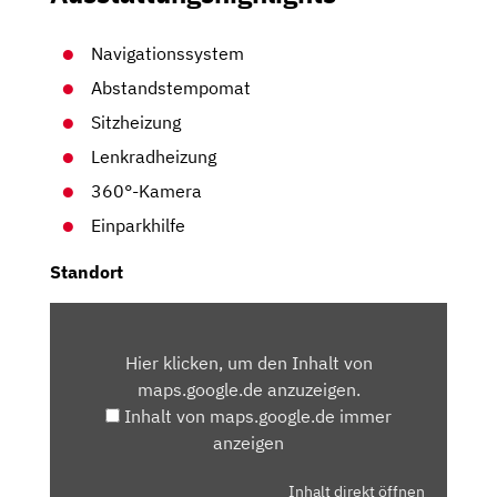
Navigationssystem
Abstandstempomat
Sitzheizung
Lenkradheizung
360°-Kamera
Einparkhilfe
Standort
INHALT
VON
Hier klicken, um den Inhalt von
MAPS.GOOGLE.DE
maps.google.de anzuzeigen.
ANZEIGEN
Inhalt von maps.google.de immer
anzeigen
Inhalt direkt öffnen