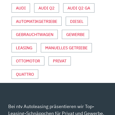
INFO“
AUDI
AUDI Q2
AUDI Q2 GA
VON
YOUTUBE
ANZEIGEN
AUTOMATIKGETRIEBE
DIESEL
GEBRAUCHTWAGEN
GEWERBE
LEASING
MANUELLES GETRIEBE
OTTOMOTOR
PRIVAT
QUATTRO
Bei ntv Autoleasing präsentieren wir Top-
Leasing-Schnäppchen für Privat und Gewerbe.