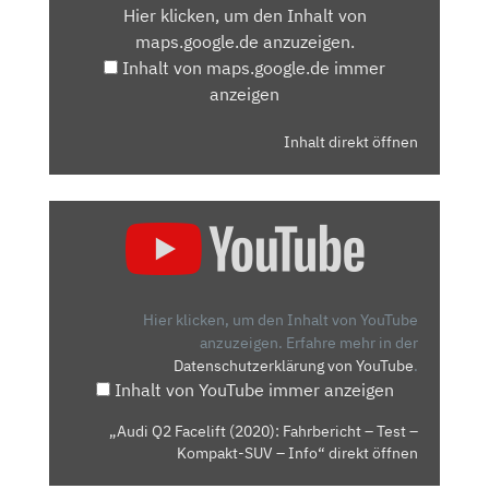
Hier klicken, um den Inhalt von
MAPS.GOOGLE.DE
maps.google.de anzuzeigen.
ANZEIGEN
Inhalt von maps.google.de immer
anzeigen
Inhalt direkt öffnen
„AUDI
Q2
FACELIFT
(2020):
FAHRBERICHT
Hier klicken, um den Inhalt von YouTube
–
anzuzeigen.
Erfahre mehr in der
Datenschutzerklärung von YouTube
.
TEST
Inhalt von YouTube immer anzeigen
–
KOMPAKT-
„Audi Q2 Facelift (2020): Fahrbericht – Test –
SUV
Kompakt-SUV – Info“ direkt öffnen
–