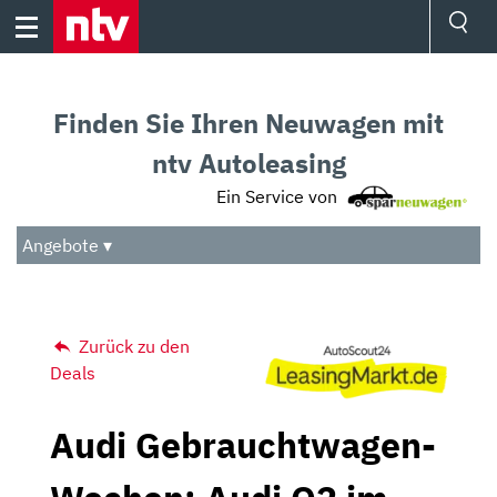
Skip
to
content
Ressorts
Sport
Finden Sie Ihren Neuwagen mit
Börse
Wetter
ntv Autoleasing
TV
Ein Service von
Video
Audio
Angebote ▾
Das Beste
Zurück zu den
Deals
Audi Gebrauchtwagen-