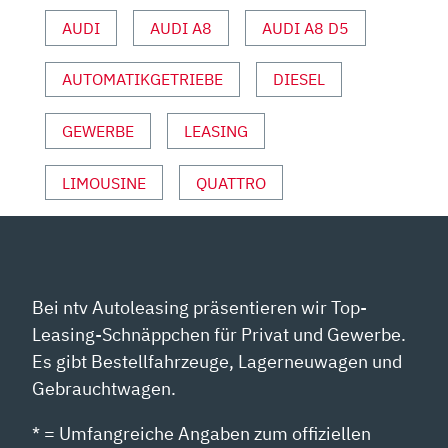
DENNIS
AUDI
AUDI A8
AUDI A8 D5
PETERMANN“
VON
YOUTUBE
AUTOMATIKGETRIEBE
DIESEL
ANZEIGEN
GEWERBE
LEASING
LIMOUSINE
QUATTRO
Bei ntv Autoleasing präsentieren wir Top-
Leasing-Schnäppchen für Privat und Gewerbe.
Es gibt Bestellfahrzeuge, Lagerneuwagen und
Gebrauchtwagen.
* = Umfangreiche Angaben zum offiziellen