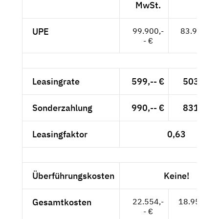
MwSt.
UPE
99.900,-
83.950,-- 
- €
Leasingrate
599,-- €
503,36 
Sonderzahlung
990,-- €
831,93 
Leasingfaktor
0,63
Überführungskosten
Keine!
Gesamtkosten
22.554,-
18.952,94
- €