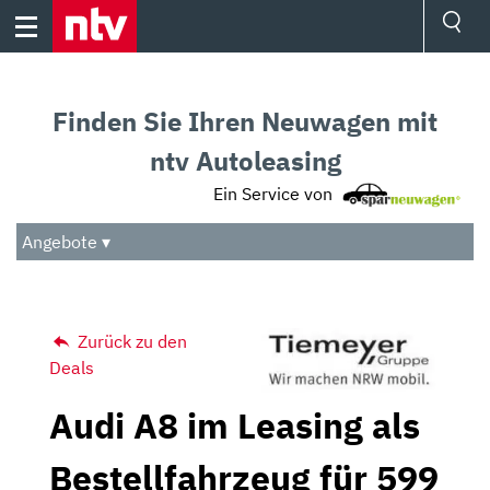
Skip
to
content
Ressorts
Sport
Finden Sie Ihren Neuwagen mit
Börse
Wetter
ntv Autoleasing
TV
Ein Service von
Video
Audio
Angebote ▾
Das Beste
Zurück zu den
Deals
Audi A8 im Leasing als
Bestellfahrzeug für 599