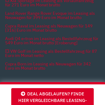
💥 Kia Sportage im Leasing als Vorlauffahrzeug
für 271 Euro im Monat brutto
Land Rover Range Rover Evoque im Leasing als
Neuwagen für 399 Euro im Monat brutto
Cupra Raval im Leasing als Neuwagen für 149
[316] Euro im Monat brutto
Audi Q4 e-tron im Leasing als Bestellfahrzeug für
549 Euro im Monat brutto [Eroberung]
💥 VW Golf im Leasing als Bestellfahrzeug für 87
Euro im Monat netto
Cupra Born im Leasing als Neuwagen für 342
Euro im Monat brutto
Themen
DEAL ABGELAUFEN? FINDE
HIER VERGLEICHBARE LEASING-