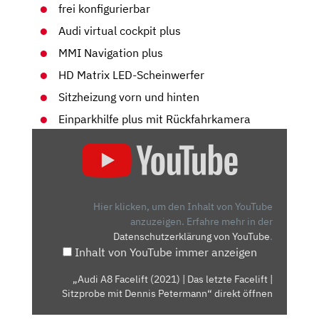
frei konfigurierbar
Audi virtual cockpit plus
MMI Navigation plus
HD Matrix LED-Scheinwerfer
Sitzheizung vorn und hinten
Einparkhilfe plus mit Rückfahrkamera
„AUDI
A8
FACELIFT
(2021)
|
Hier klicken, um den Inhalt von YouTube
DAS
anzuzeigen.
Erfahre mehr in der
Datenschutzerklärung von YouTube
.
LETZTE
Inhalt von YouTube immer anzeigen
FACELIFT
|
„Audi A8 Facelift (2021) | Das letzte Facelift |
SITZPROBE
Sitzprobe mit Dennis Petermann“ direkt öffnen
MIT