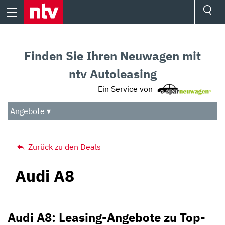
Skip
to
content
Ressorts
Sport
Finden Sie Ihren Neuwagen mit
Börse
Wetter
ntv Autoleasing
TV
Ein Service von
Video
Audio
Angebote ▾
Das Beste
Zurück zu den Deals
Audi A8
Audi A8: Leasing-Angebote zu Top-