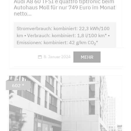
Audi A8 60 TFSI e quattro tiptronic beim
Autohaus Moll für nur 749 Euro im Monat
netto...
Stromverbrauch: kombiniert: 22,3 kWh/100
km • Verbrauch: kombiniert: 1,8 l/100 km* •
Emissionen: kombiniert: 42 g/km CO
*
2
MEHR
8. Januar 2024
602 °