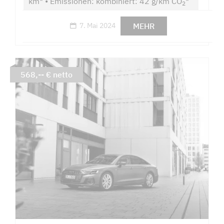
km* • Emissionen: kombiniert: 42 g/km CO
*
2
MEHR
7. Mai 2024
568,-- € netto