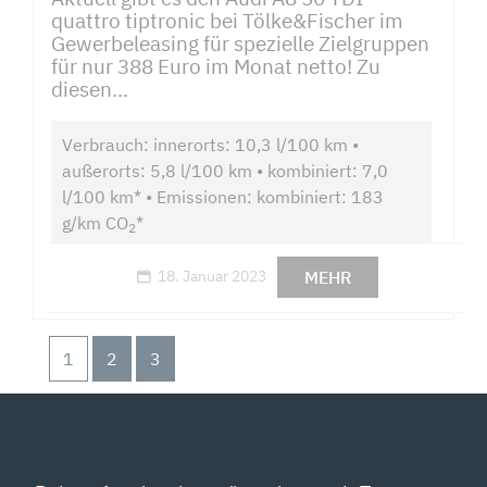
quattro tiptronic bei Tölke&Fischer im
Gewerbeleasing für spezielle Zielgruppen
für nur 388 Euro im Monat netto! Zu
diesen...
Verbrauch: innerorts: 10,3 l/100 km •
außerorts: 5,8 l/100 km • kombiniert: 7,0
l/100 km* • Emissionen: kombiniert: 183
g/km CO
*
2
MEHR
18. Januar 2023
1
2
3