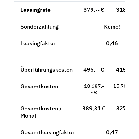
Leasingrate
379,-- €
318,49 
Sonderzahlung
Keine!
Leasingfaktor
0,46
Überführungskosten
495,-- €
415,97 
Gesamtkosten
18.687,-
15.703,36
- €
Gesamtkosten /
389,31 €
327,15 
Monat
Gesamtleasingfaktor
0,47