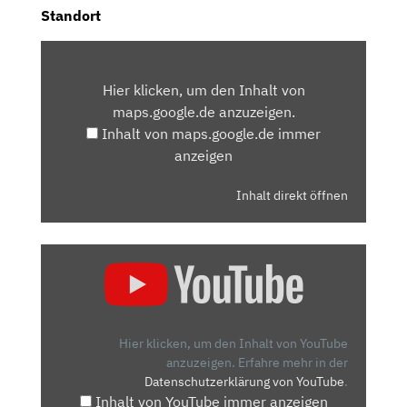
Standort
INHALT
VON
Hier klicken, um den Inhalt von
MAPS.GOOGLE.DE
maps.google.de anzuzeigen.
ANZEIGEN
Inhalt von maps.google.de immer
anzeigen
Inhalt direkt öffnen
„AUDI
A6
AVANT
(2021)
| SO
Hier klicken, um den Inhalt von YouTube
SCHLÄGT
anzuzeigen.
Erfahre mehr in der
Datenschutzerklärung von YouTube
.
SICH
Inhalt von YouTube immer anzeigen
DER