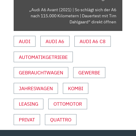
A6
„Audi A6 Avant (2021) | So schlägt sich der A6
NACH
nach 115.000 Kilometern | Dauertest mit Tim
115.000
Dahlgaard“ direkt öffnen
KILOMETERN
| DAUERTEST
AUDI
AUDI A6
AUDI A6 C8
MIT
TIM
AUTOMATIKGETRIEBE
DAHLGAARD“
VON
YOUTUBE
GEBRAUCHTWAGEN
GEWERBE
ANZEIGEN
JAHRESWAGEN
KOMBI
LEASING
OTTOMOTOR
PRIVAT
QUATTRO