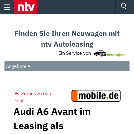
Skip
to
content
Ressorts
Sport
Finden Sie Ihren Neuwagen mit
Börse
Wetter
ntv Autoleasing
TV
Ein Service von
Video
Audio
Angebote ▾
Das Beste
Zurück zu den
Deals
Audi A6 Avant im
Leasing als