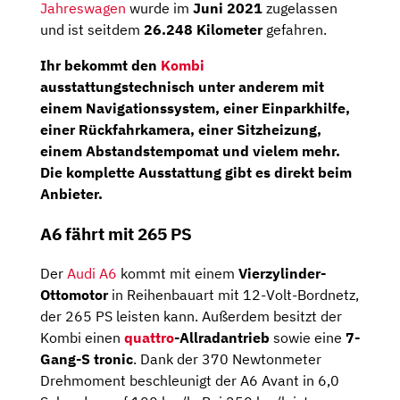
Jahreswagen
wurde im
Juni 2021
zugelassen
und ist seitdem
26.248 Kilometer
gefahren.
Ihr bekommt den
Kombi
ausstattungstechnisch unter anderem mit
einem
Navigationssystem
, einer
Einparkhilfe
,
einer
Rückfahrkamera
, einer
Sitzheizung
,
einem
Abstandstempomat
und vielem mehr.
Die komplette Ausstattung gibt es direkt beim
Anbieter.
A6 fährt mit 265 PS
Der
Audi A6
kommt mit einem
Vierzylinder-
Ottomotor
in Reihenbauart mit 12-Volt-Bordnetz,
der 265 PS leisten kann. Außerdem besitzt der
Kombi einen
quattro
-Allradantrieb
sowie eine
7-
Gang-S tronic
. Dank der 370 Newtonmeter
Drehmoment beschleunigt der A6 Avant in 6,0