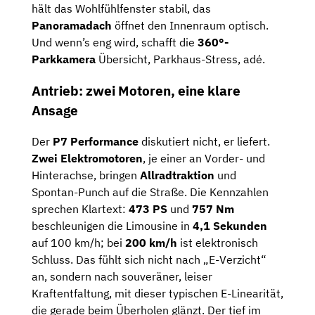
hält das Wohlfühlfenster stabil, das
Panoramadach
öffnet den Innenraum optisch.
Und wenn’s eng wird, schafft die
360°-
Parkkamera
Übersicht, Parkhaus-Stress, adé.
Antrieb: zwei Motoren, eine klare
Ansage
Der
P7 Performance
diskutiert nicht, er liefert.
Zwei Elektromotoren
, je einer an Vorder- und
Hinterachse, bringen
Allradtraktion
und
Spontan-Punch auf die Straße. Die Kennzahlen
sprechen Klartext:
473 PS
und
757 Nm
beschleunigen die Limousine in
4,1 Sekunden
auf 100 km/h; bei
200 km/h
ist elektronisch
Schluss. Das fühlt sich nicht nach „E-Verzicht“
an, sondern nach souveräner, leiser
Kraftentfaltung, mit dieser typischen E-Linearität,
die gerade beim Überholen glänzt. Der tief im