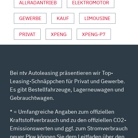
ALLRADANTRIEB
ELEKTROMOTOR
6?
TEST
GEWERBE
KAUF
LIMOUSINE
|
SOFTWARE
|
PRIVAT
XPENG
XPENG-P7
2024“
VON
YOUTUBE
ANZEIGEN
Bei ntv Autoleasing präsentieren wir Top-
Leasing-Schnäppchen für Privat und Gewerbe.
Es gibt Bestellfahrzeuge, Lagerneuwagen und
Gebrauchtwagen.
* = Umfangreiche Angaben zum offiziellen
Kraftstoffverbrauch und zu den offiziellen CO2-
Emissionswerten und ggf. zum Stromverbrauch
neuer Pkw können Sie dem Leitfaden über den