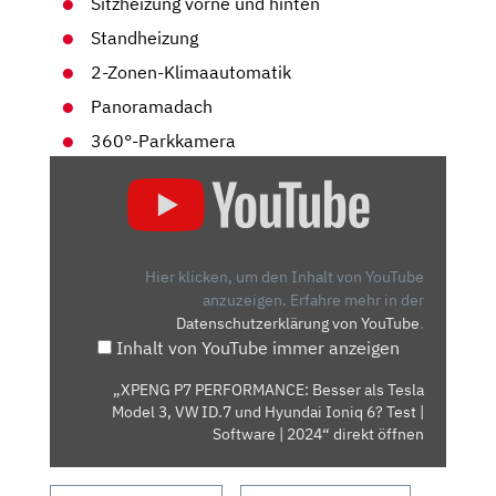
Sitzheizung vorne und hinten
Standheizung
2-Zonen-Klimaautomatik
Panoramadach
360°-Parkkamera
„XPENG
P7
PERFORMANCE:
BESSER
ALS
Hier klicken, um den Inhalt von YouTube
TESLA
anzuzeigen.
Erfahre mehr in der
Datenschutzerklärung von YouTube
.
MODEL
Inhalt von YouTube immer anzeigen
3,
VW
„XPENG P7 PERFORMANCE: Besser als Tesla
ID.7
Model 3, VW ID.7 und Hyundai Ioniq 6? Test |
UND
Software | 2024“ direkt öffnen
HYUNDAI
IONIQ