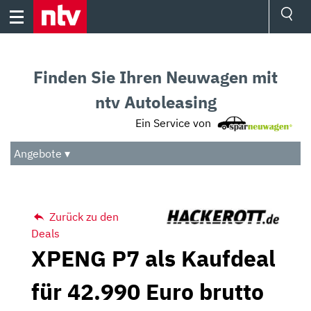
Skip
to
content
Ressorts
Sport
Finden Sie Ihren Neuwagen mit
Börse
Wetter
ntv Autoleasing
TV
Ein Service von
Video
Audio
Angebote ▾
Das Beste
Zurück zu den
Deals
XPENG P7 als Kaufdeal
für 42.990 Euro brutto