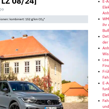
, LZ 08/24]
E-A
Ele
09
Anh
WM-
sionen: kombiniert: 152 g/km CO
*
2
ihr
Buß
Det
der
Anh
Wis
Lea
Fin
Frü
Fah
E-A
fun
Ele
Fah
und