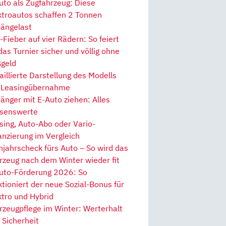
uto als Zugfahrzeug: Diese
ktroautos schaffen 2 Tonnen
ängelast
Fieber auf vier Rädern: So feiert
 das Turnier sicher und völlig ohne
geld
aillierte Darstellung des Modells
 Leasingübernahme
änger mit E-Auto ziehen: Alles
senswerte
sing, Auto-Abo oder Vario-
anzierung im Vergleich
hjahrscheck fürs Auto – So wird das
rzeug nach dem Winter wieder fit
uto-Förderung 2026: So
ktioniert der neue Sozial-Bonus für
ktro und Hybrid
rzeugpflege im Winter: Werterhalt
 Sicherheit