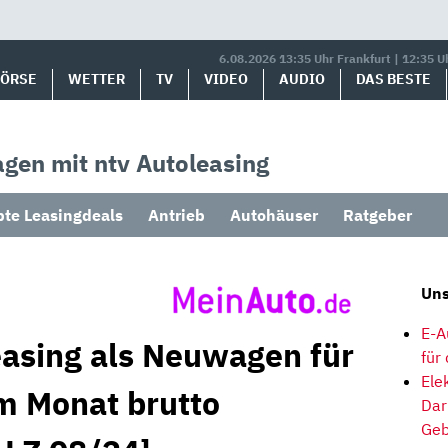
6.08.2026 13:35 Uhr Frankfurt | 12:35 U
BÖRSE
WETTER
TV
VIDEO
AUDIO
DAS BESTE
gen mit ntv Autoleasing
bte Leasingdeals
Antrieb
Autohäuser
Ratgeber
Uns
E-A
asing als Neuwagen für
für
Ele
im Monat brutto
Dar
Geb