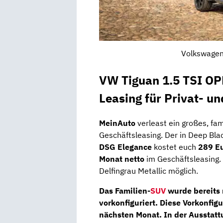
Volkswagen 
VW Tiguan 1.5 TSI O
Leasing für Privat- u
MeinAuto
verleast ein großes, fa
Geschäftsleasing. Der in Deep Bla
DSG Elegance
kostet euch
289 Eu
Monat netto
im Geschäftsleasing.
Delfingrau Metallic möglich.
Das Familien-
SUV
wurde bereits 
vorkonfiguriert
. Diese Vorkonfig
nächsten Monat. In der Ausstat