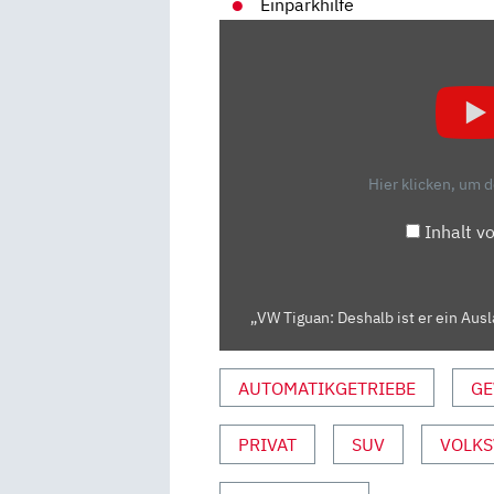
Einparkhilfe
„VW
TIGUAN:
DESHALB
IST
ER
EIN
Hier klicken, um 
AUSLAUFMODELL!
–
Inhalt v
TEST
|
AUTO
„VW Tiguan: Deshalb ist er ein Ausl
MOTOR
UND
SPORT“
AUTOMATIKGETRIEBE
GE
VON
YOUTUBE
PRIVAT
SUV
VOLK
ANZEIGEN