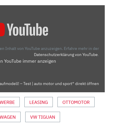
den Inhalt von YouTube anzuzeigen.
Erfahre mehr in der
Datenschutzerklärung von YouTube
.
on YouTube immer anzeigen
aufmodell! – Test | auto motor und sport“ direkt öffnen
WERBE
LEASING
OTTOMOTOR
SWAGEN
VW TIGUAN