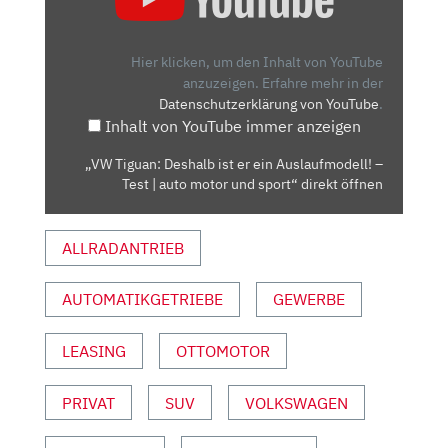
DESHALB
IST
ER
Hier klicken, um den Inhalt von YouTube
EIN
anzuzeigen.
Erfahre mehr in der
Datenschutzerklärung von YouTube
.
AUSLAUFMODELL!
Inhalt von YouTube immer anzeigen
–
TEST
„VW Tiguan: Deshalb ist er ein Auslaufmodell! –
|
Test | auto motor und sport“ direkt öffnen
AUTO
MOTOR
ALLRADANTRIEB
UND
SPORT“
VON
AUTOMATIKGETRIEBE
GEWERBE
YOUTUBE
ANZEIGEN
LEASING
OTTOMOTOR
PRIVAT
SUV
VOLKSWAGEN