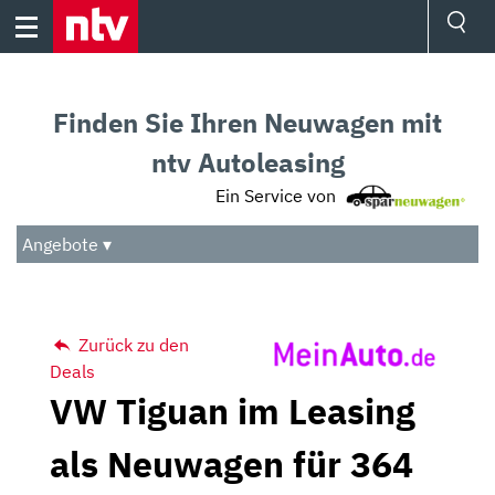
Skip
to
content
Ressorts
Sport
Finden Sie Ihren Neuwagen mit
Börse
Wetter
ntv Autoleasing
TV
Ein Service von
Video
Audio
Angebote ▾
Das Beste
Zurück zu den
Deals
VW Tiguan im Leasing
als Neuwagen für 364