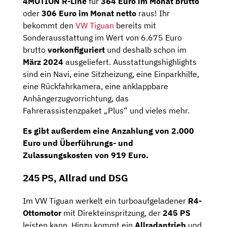
4MOTION R-Line
für
364 Euro im Monat brutto
oder
306 Euro im Monat netto
raus! Ihr
bekommt den
VW Tiguan
bereits mit
Sonderausstattung im Wert von 6.675 Euro
brutto
vorkonfiguriert
und deshalb schon im
März 2024
ausgeliefert. Ausstattungshighlights
sind ein Navi, eine Sitzheizung, eine Einparkhilfe,
eine Rückfahrkamera, eine anklappbare
Anhängerzugvorrichtung, das
Fahrerassistenzpaket „Plus“ und vieles mehr.
Es gibt außerdem eine
Anzahlung
von
2.000
Euro
und Überführungs- und
Zulassungskosten von 919 Euro.
245 PS, Allrad und DSG
Im VW Tiguan werkelt ein turboaufgeladener
R4-
Ottomotor
mit Direkteinspritzung, der
245 PS
leisten kann. Hinzu kommt ein
Allradantrieb
und