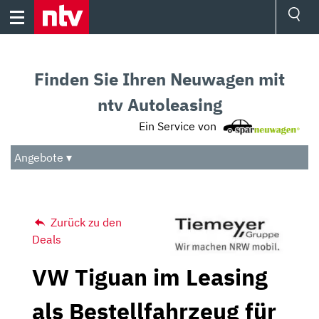
Skip
to
content
Ressorts
Sport
Finden Sie Ihren Neuwagen mit
Börse
Wetter
ntv Autoleasing
TV
Ein Service von
Video
Audio
Angebote ▾
Das Beste
Zurück zu den
Deals
VW Tiguan im Leasing
als Bestellfahrzeug für