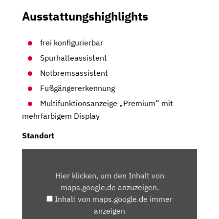
Ausstattungshighlights
frei konfigurierbar
Spurhalteassistent
Notbremsassistent
Fußgängererkennung
Multifunktionsanzeige „Premium“ mit
mehrfarbigem Display
Standort
INHALT
VON
Hier klicken, um den Inhalt von
MAPS.GOOGLE.DE
maps.google.de anzuzeigen.
ANZEIGEN
Inhalt von maps.google.de immer
anzeigen