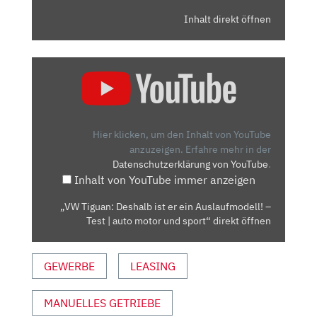
Inhalt direkt öffnen
„VW
TIGUAN:
DESHALB
IST
ER
Hier klicken, um den Inhalt von YouTube
EIN
anzuzeigen.
Erfahre mehr in der
Datenschutzerklärung von YouTube
.
AUSLAUFMODELL!
Inhalt von YouTube immer anzeigen
–
TEST
„VW Tiguan: Deshalb ist er ein Auslaufmodell! –
|
Test | auto motor und sport“ direkt öffnen
AUTO
MOTOR
GEWERBE
LEASING
UND
SPORT“
VON
MANUELLES GETRIEBE