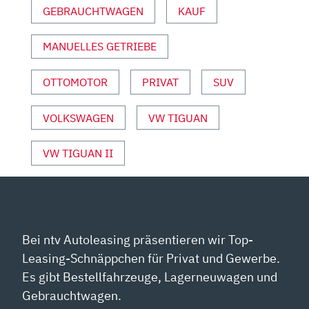
GEBRAUCHTWAGEN
KAUF
UND
SPORT“
VON
MANUELLES GETRIEBE
YOUTUBE
ANZEIGEN
OTTOMOTOR
PRIVAT
SUV
VOLKSWAGEN
VW TIGUAN
VW TIGUAN II
Bei ntv Autoleasing präsentieren wir Top-
Leasing-Schnäppchen für Privat und Gewerbe.
Es gibt Bestellfahrzeuge, Lagerneuwagen und
Gebrauchtwagen.