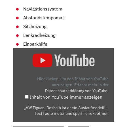
Navigationssystem
Abstandstempomat
Sitzheizung
Lenkradheizung
Einparkhilfe
„VW
TIGUAN:
DESHALB
IST
ER
Hier klicken, um den Inhalt von YouTube
EIN
anzuzeigen.
Erfahre mehr in der
Datenschutzerklärung von YouTube
.
AUSLAUFMODELL!
Inhalt von YouTube immer anzeigen
–
TEST
„VW Tiguan: Deshalb ist er ein Auslaufmodell! –
|
Test | auto motor und sport“ direkt öffnen
AUTO
MOTOR