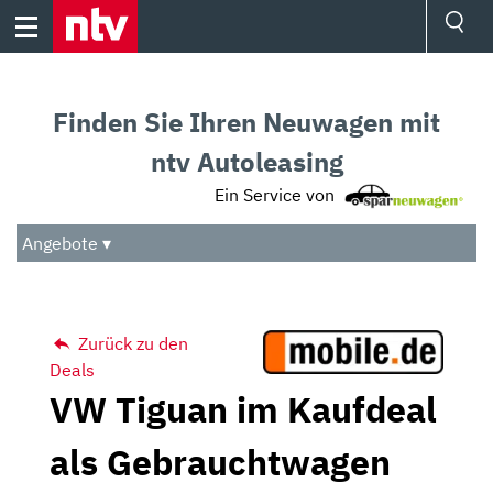
Skip
to
content
Ressorts
Sport
Finden Sie Ihren Neuwagen mit
Börse
Wetter
ntv Autoleasing
TV
Ein Service von
Video
Audio
Angebote ▾
Das Beste
Zurück zu den
Deals
VW Tiguan im Kaufdeal
als Gebrauchtwagen