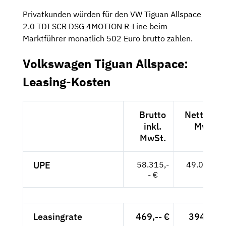
Privatkunden würden für den VW Tiguan Allspace
2.0 TDI SCR DSG 4MOTION R-Line beim
Marktführer monatlich 502 Euro brutto zahlen.
Volkswagen Tiguan Allspace:
Leasing-Kosten
Brutto
Netto exk
inkl.
MwSt.
MwSt.
UPE
58.315,-
49.004,-- 
- €
Leasingrate
469,-- €
394,12 