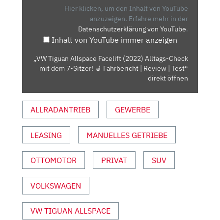
(2022)
Hier klicken, um den Inhalt von YouTube
ALLTAGS-
anzuzeigen.
Erfahre mehr in der
Datenschutzerklärung von YouTube
.
CHECK
Inhalt von YouTube immer anzeigen
MIT
DEM
„VW Tiguan Allspace Facelift (2022) Alltags-Check
7-
mit dem 7-Sitzer! 💺 Fahrbericht | Review | Test“
SITZER!
direkt öffnen
💺
FAHRBERICHT
ALLRADANTRIEB
GEWERBE
|
REVIEW
LEASING
MANUELLES GETRIEBE
|
TEST“
VON
OTTOMOTOR
PRIVAT
SUV
YOUTUBE
ANZEIGEN
VOLKSWAGEN
VW TIGUAN ALLSPACE