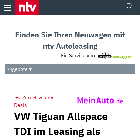
Skip
to
content
Ressorts
Sport
Finden Sie Ihren Neuwagen mit
Börse
Wetter
ntv Autoleasing
TV
Ein Service von
Video
Audio
Angebote ▾
Das Beste
Zurück zu den
Deals
VW Tiguan Allspace
TDI im Leasing als