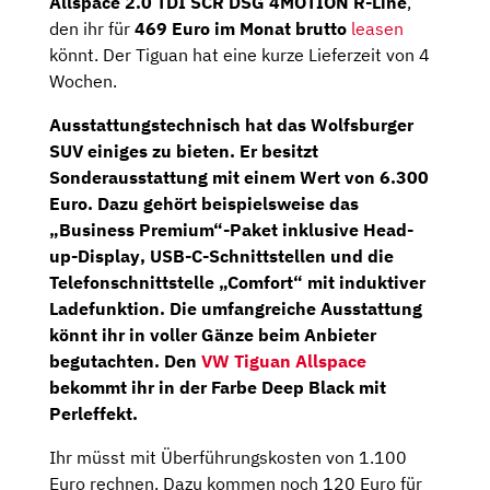
Allspace 2.0 TDI SCR DSG 4MOTION R-Line
,
den ihr für
469 Euro im Monat brutto
leasen
könnt. Der Tiguan hat eine kurze Lieferzeit von 4
Wochen.
Ausstattungstechnisch hat das Wolfsburger
SUV einiges zu bieten. Er besitzt
Sonderausstattung mit einem Wert von 6.300
Euro. Dazu gehört beispielsweise das
„Business Premium“-Paket
inklusive
Head-
up-Display
, USB-C-Schnittstellen und die
Telefonschnittstelle „Comfort“ mit induktiver
Ladefunktion. Die umfangreiche Ausstattung
könnt ihr in voller Gänze beim Anbieter
begutachten. Den
VW Tiguan Allspace
bekommt ihr in der Farbe Deep Black mit
Perleffekt.
Ihr müsst mit Überführungskosten von 1.100
Euro rechnen. Dazu kommen noch 120 Euro für