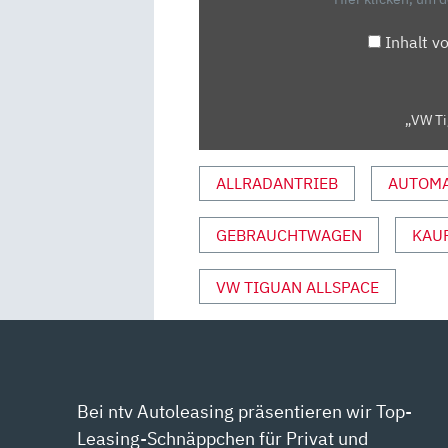
ANZEIGEN
Inhalt v
„VW Ti
ALLRADANTRIEB
AUTOMA
GEBRAUCHTWAGEN
KAU
VW TIGUAN ALLSPACE
Bei ntv Autoleasing präsentieren wir Top-
Leasing-Schnäppchen für Privat und