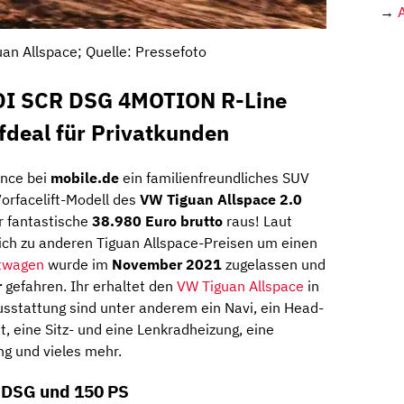
→
an Allspace; Quelle: Pressefoto
TDI SCR DSG 4MOTION R-Line
deal für Privatkunden
ance bei
mobile.de
ein familienfreundliches SUV
Vorfacelift-Modell des
VW Tiguan Allspace 2.0
r fantastische
38.980 Euro brutto
raus! Laut
eich zu anderen Tiguan Allspace-Preisen um einen
twagen
wurde im
November 2021
zugelassen und
r
gefahren. Ihr erhaltet den
VW Tiguan Allspace
in
Ausstattung sind unter anderem ein Navi, ein Head-
 eine Sitz- und eine Lenkradheizung, eine
ng und vieles mehr.
, DSG und 150 PS