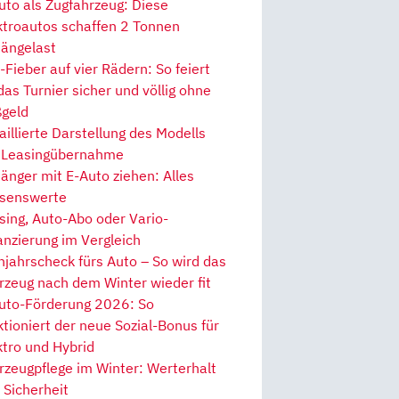
uto als Zugfahrzeug: Diese
ktroautos schaffen 2 Tonnen
ängelast
Fieber auf vier Rädern: So feiert
 das Turnier sicher und völlig ohne
geld
aillierte Darstellung des Modells
 Leasingübernahme
änger mit E-Auto ziehen: Alles
senswerte
sing, Auto-Abo oder Vario-
anzierung im Vergleich
hjahrscheck fürs Auto – So wird das
rzeug nach dem Winter wieder fit
uto-Förderung 2026: So
ktioniert der neue Sozial-Bonus für
ktro und Hybrid
rzeugpflege im Winter: Werterhalt
 Sicherheit