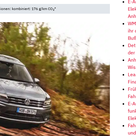
E-A
Ele
sionen: kombiniert: 176 g/km CO
*
2
Anh
WM-
ihr
Buß
Det
der
Anh
Wis
Lea
Fin
Frü
Fah
E-A
fun
Ele
Fah
und