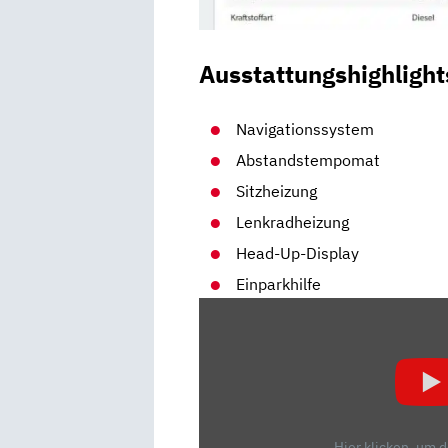
Ausstattungshighlight
Navigationssystem
Abstandstempomat
Sitzheizung
Lenkradheizung
Head-Up-Display
Einparkhilfe
„VW
TIGUAN
ALLSPACE
REVIEW/DETAILS/ERKLÄRUNG“
VON
YOUTUBE
Hier klicken, um 