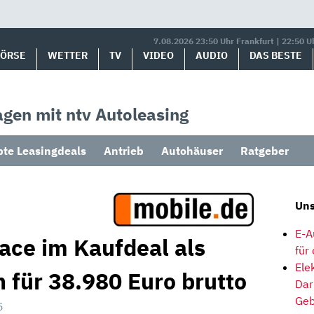
7.08.2026 23:50 Uhr Frankfurt | 22:50 U
BÖRSE
WETTER
TV
VIDEO
AUDIO
DAS BESTE
gen mit ntv Autoleasing
bte Leasingdeals
Antrieb
Autohäuser
Ratgeber
Uns
E-A
ace im Kaufdeal als
für
Ele
für 38.980 Euro brutto
Dar
Geb
5