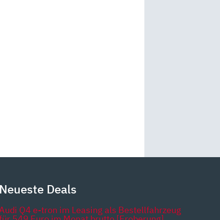
Neueste Deals
Audi Q4 e-tron im Leasing als Bestellfahrzeug
für 549 Euro im Monat brutto [Eroberung]