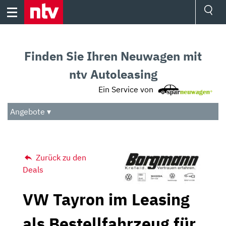
Skip
to
content
Ressorts
Sport
Finden Sie Ihren Neuwagen mit
Börse
Wetter
ntv Autoleasing
TV
Ein Service von
Video
Audio
Angebote ▾
Das Beste
Zurück zu den
Deals
VW Tayron im Leasing
als Bestellfahrzeug für