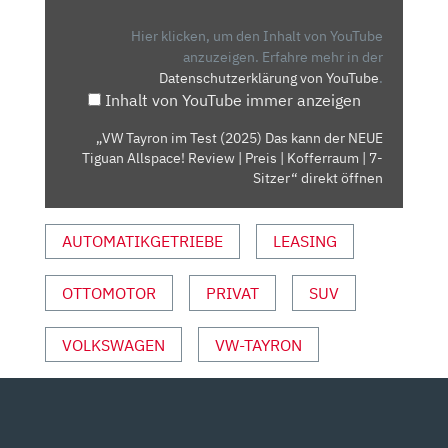
TEST
(2025)
Hier klicken, um den Inhalt von YouTube
DAS
anzuzeigen.
Erfahre mehr in der
Datenschutzerklärung von YouTube
.
KANN
Inhalt von YouTube immer anzeigen
DER
NEUE
„VW Tayron im Test (2025) Das kann der NEUE
TIGUAN
Tiguan Allspace! Review | Preis | Kofferraum | 7-
ALLSPACE!
Sitzer“ direkt öffnen
REVIEW
|
AUTOMATIKGETRIEBE
LEASING
PREIS
|
OTTOMOTOR
PRIVAT
SUV
KOFFERRAUM
|
7-
VOLKSWAGEN
VW-TAYRON
SITZER“
VON
YOUTUBE
ANZEIGEN