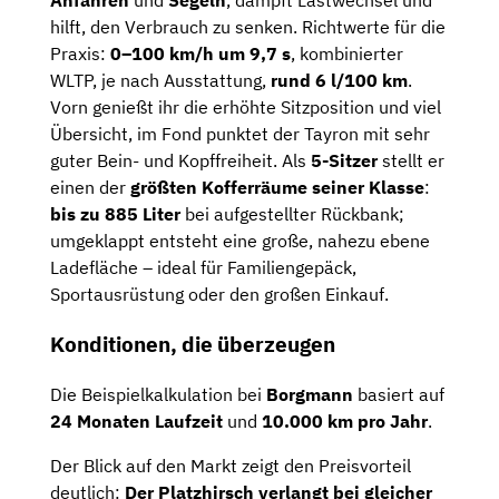
Anfahren
und
Segeln
, dämpft Lastwechsel und
hilft, den Verbrauch zu senken. Richtwerte für die
Praxis:
0–100 km/h um 9,7 s
, kombinierter
WLTP, je nach Ausstattung,
rund 6 l/100 km
.
Vorn genießt ihr die erhöhte Sitzposition und viel
Übersicht, im Fond punktet der Tayron mit sehr
guter Bein- und Kopffreiheit. Als
5-Sitzer
stellt er
einen der
größten Kofferräume seiner Klasse
:
bis zu 885 Liter
bei aufgestellter Rückbank;
umgeklappt entsteht eine große, nahezu ebene
Ladefläche – ideal für Familiengepäck,
Sportausrüstung oder den großen Einkauf.
Konditionen, die überzeugen
Die Beispielkalkulation bei
Borgmann
basiert auf
24 Monaten Laufzeit
und
10.000 km pro Jahr
.
Der Blick auf den Markt zeigt den Preisvorteil
deutlich:
Der Platzhirsch verlangt bei gleicher