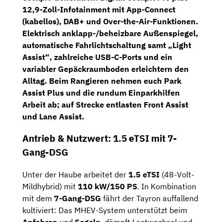
12,9-Zoll-Infotainment
mit
App-Connect
(kabellos)
,
DAB+
und Over-the-Air-Funktionen.
Elektrisch anklapp-/beheizbare Außenspiegel
,
automatische Fahrlichtschaltung
samt
„Light
Assist“
, zahlreiche USB-C-Ports und ein
variabler Gepäckraumboden
erleichtern den
Alltag. Beim Rangieren nehmen euch
Park
Assist Plus
und die rundum
Einparkhilfen
Arbeit ab; auf Strecke entlasten
Front Assist
und
Lane Assist
.
Antrieb & Nutzwert: 1.5 eTSI mit 7-
Gang-DSG
Unter der Haube arbeitet der
1.5 eTSI
(48-Volt-
Mildhybrid) mit
110 kW/150 PS
. In Kombination
mit dem
7-Gang-DSG
fährt der Tayron auffallend
kultiviert: Das MHEV-System unterstützt beim