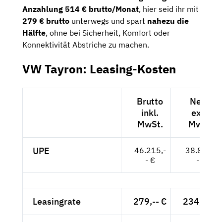
Anzahlung 514 € brutto/Monat
, hier seid ihr mit
279 € brutto
unterwegs und spart
nahezu die
Hälfte
, ohne bei Sicherheit, Komfort oder
Konnektivität Abstriche zu machen.
VW Tayron: Leasing-Kosten
Brutto
Netto
inkl.
exkl.
MwSt.
MwSt.
UPE
46.215,-
38.836,-
- €
- €
Leasingrate
279,-- €
234,45 €