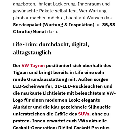
angeboten, ihr legt Lackierung, Innenraum und
gewünschte Pakete selbst fest. Wer Wartung
planbar machen möchte, bucht auf Wunsch das
Servicepaket (Wartung & Inspektion)
für
35,38
€ brutto/Monat
dazu.
Life-Trim: durchdacht, digital,
alltagstauglich
Der
VW Tayron
positioniert sich oberhalb des
Tiguan und bringt bereits in
Life
eine sehr
runde Grundausstattung mit. Außen sorgen
LED-Scheinwerfer
,
3D-LED-Rückleuchten
und
die markante
Lichtleiste
mit beleuchtetem VW-
Logo für einen modernen Look; elegante
Aluräder und die klar gezeichnete Silhouette
unterstreichen die Größe des
SUVs
, ohne zu
protzen. Innen erwartet euch VWs aktuelle
Cockpit-Generation:
Digital Cockpit Pro
plus