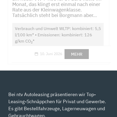
Monat, das klingt erst einmal nach einer
Rate aus der Kleinwagenklasse.
Tatsächlich steht bei Borgmann aber...
Verbrauch und Umwelt WLTP: kombiniert: 5,5
l/100 km* • Emissionen: kombiniert: 126
g/km CO
*
2
MEHR
10. Juni 2026
Bei ntv Autoleasing präsentieren wir Top-
Leasing-Schnäppchen für Privat und Gewerbe.
Es gibt Bestellfahrzeuge, Lagerneuwagen und
Gebrauchtwagen.