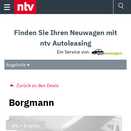
Skip
to
content
Ressorts
Sport
Finden Sie Ihren Neuwagen mit
Börse
Wetter
ntv Autoleasing
TV
Ein Service von
Video
Audio
Angebote ▾
Das Beste
Zurück zu den Deals
Borgmann
89,-- € netto