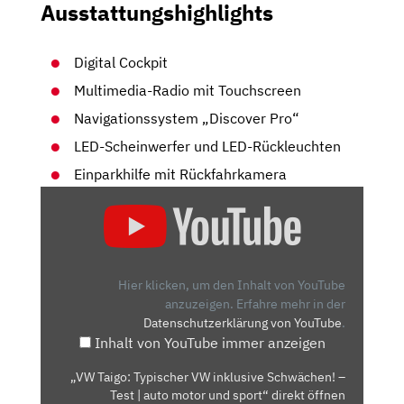
Ausstattungshighlights
Digital Cockpit
Multimedia-Radio mit Touchscreen
Navigationssystem „Discover Pro“
LED-Scheinwerfer und LED-Rückleuchten
Einparkhilfe mit Rückfahrkamera
„VW
TAIGO:
TYPISCHER
VW
INKLUSIVE
Hier klicken, um den Inhalt von YouTube
SCHWÄCHEN!
anzuzeigen.
Erfahre mehr in der
Datenschutzerklärung von YouTube
.
–
Inhalt von YouTube immer anzeigen
TEST
|
„VW Taigo: Typischer VW inklusive Schwächen! –
AUTO
Test | auto motor und sport“ direkt öffnen