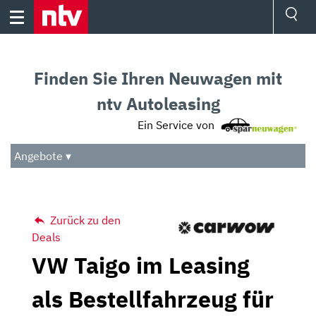
Skip
to
content
Ressorts
Sport
Finden Sie Ihren Neuwagen mit
Börse
Wetter
ntv Autoleasing
TV
Ein Service von
Video
Audio
Angebote ▾
Das Beste
Zurück zu den
Deals
VW Taigo im Leasing
als Bestellfahrzeug für