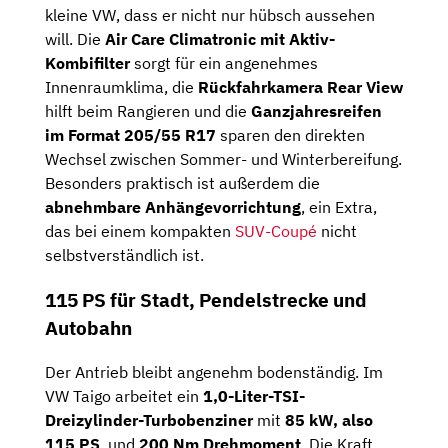
kleine VW, dass er nicht nur hübsch aussehen
will. Die
Air Care Climatronic mit Aktiv-
Kombifilter
sorgt für ein angenehmes
Innenraumklima, die
Rückfahrkamera Rear View
hilft beim Rangieren und die
Ganzjahresreifen
im Format 205/55 R17
sparen den direkten
Wechsel zwischen Sommer- und Winterbereifung.
Besonders praktisch ist außerdem die
abnehmbare Anhängevorrichtung
, ein Extra,
das bei einem kompakten
SUV-Coupé
nicht
selbstverständlich ist.
115 PS für Stadt, Pendelstrecke und
Autobahn
Der Antrieb bleibt angenehm bodenständig. Im
VW Taigo arbeitet ein
1,0-Liter-TSI-
Dreizylinder-Turbobenziner
mit
85 kW, also
115 PS
, und
200 Nm Drehmoment
. Die Kraft