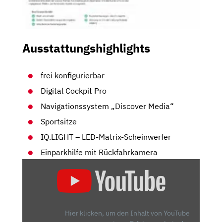
Ausstattungshighlights
frei konfigurierbar
Digital Cockpit Pro
Navigationssystem „Discover Media“
Sportsitze
IQ.LIGHT – LED-Matrix-Scheinwerfer
Einparkhilfe mit Rückfahrkamera
„VW
T-
ROC
R:
ALLES
Hier klicken, um den Inhalt von YouTube