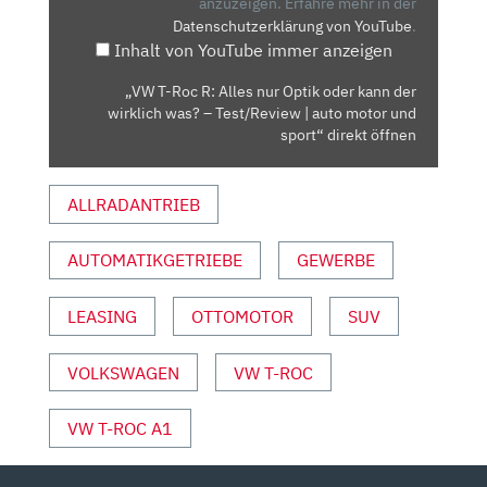
NUR
anzuzeigen.
Erfahre mehr in der
Datenschutzerklärung von YouTube
.
OPTIK
Inhalt von YouTube immer anzeigen
ODER
KANN
„VW T-Roc R: Alles nur Optik oder kann der
DER
wirklich was? – Test/Review | auto motor und
WIRKLICH
sport“ direkt öffnen
WAS?
–
ALLRADANTRIEB
TEST/REVIEW
|
AUTOMATIKGETRIEBE
GEWERBE
AUTO
MOTOR
UND
LEASING
OTTOMOTOR
SUV
SPORT“
VON
VOLKSWAGEN
VW T-ROC
YOUTUBE
ANZEIGEN
VW T-ROC A1