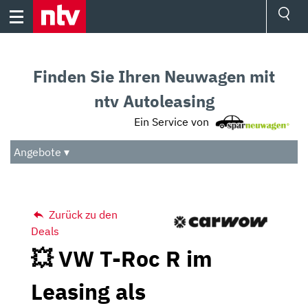
Skip
to
content
Ressorts
Sport
Finden Sie Ihren Neuwagen mit
Börse
Wetter
ntv Autoleasing
TV
Ein Service von
Video
Audio
Angebote ▾
Das Beste
Zurück zu den
Deals
💥 VW T-Roc R im
Leasing als