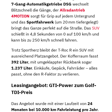
7-Gang-Automatikgetriebe DSG
wechselt
Blitzschnell die Gänge, der
Allradantrieb
4MOTION
sorgt für Grip auf jedem Untergrund
und das
Sportfahrwerk
(um 20 mm tiefergelegt)
bringt das Ganze perfekt auf die Straße. Das
SUV
schießt in 4,8 Sekunden von 0 auf 100 km/h und
kann bis zu 250 km/h schnell fahren.
Trotz Sportherz bleibt der T-Roc R ein SUV mit
ausreichend Platzangebot. Der Kofferraum fasst
392 Liter
, mit umgeklappter Rückbank sogar
1.237 Liter
. Einkäufe, Gepäck, Fahrräder – alles
passt, ohne den R-Faktor zu verlieren.
Leasingangebot: GTI-Power zum Golf-
TDI-Preis
Das Angebot wurde mit einer Laufzeit von
24
Monaten bei 10.000 km Fahrleistung pro Jahr
.