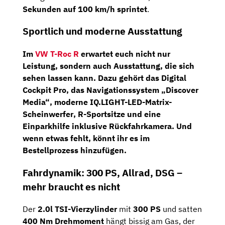
Sekunden auf 100 km/h sprintet
.
Sportlich und moderne Ausstattung
Im
VW T-Roc R
erwartet euch nicht nur
Leistung, sondern auch Ausstattung, die sich
sehen lassen kann. Dazu gehört das
Digital
Cockpit Pro
, das
Navigationssystem „Discover
Media“
, moderne
IQ.LIGHT-LED-Matrix-
Scheinwerfer
,
R-Sportsitze
und eine
Einparkhilfe inklusive Rückfahrkamera
. Und
wenn etwas fehlt, könnt ihr es im
Bestellprozess hinzufügen.
Fahrdynamik: 300 PS, Allrad, DSG –
mehr braucht es nicht
Der
2.0l TSI-Vierzylinder
mit
300 PS
und satten
400 Nm Drehmoment
hängt bissig am Gas, der