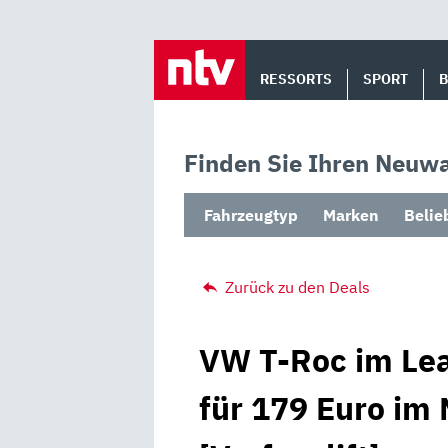
Skip
to
RESSORTS
SPORT
content
Finden Sie Ihren Neuwa
Fahrzeugtyp
Marken
Belie
Zurück zu den Deals
VW T-Roc im Lea
für 179 Euro im 