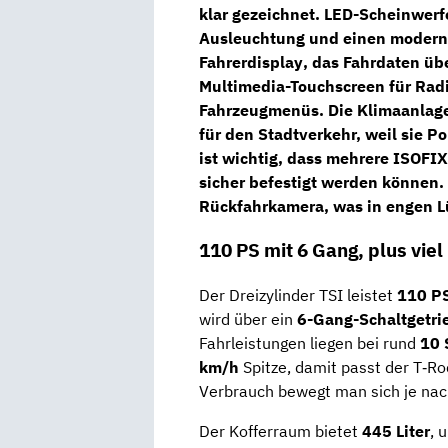
klar gezeichnet.
LED-Scheinwerf
Ausleuchtung und einen moderne
Fahrerdisplay
, das Fahrdaten üb
Multimedia-Touchscreen
für Rad
Fahrzeugmenüs. Die
Klimaanlage
für den Stadtverkehr, weil sie Po
ist wichtig, dass mehrere
ISOFIX
sicher befestigt werden können
Rückfahrkamera
, was in engen L
110 PS mit 6 Gang, plus vie
Der Dreizylinder TSI leistet
110 P
wird über ein
6-Gang-Schaltgetri
Fahrleistungen liegen bei rund
10 
km/h
Spitze, damit passt der T‑R
Verbrauch bewegt man sich je na
Der Kofferraum bietet
445 Liter
, 