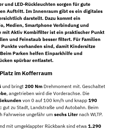
er und LED-Rückleuchten
sorgen für gute
n Auftritt. Im Innenraum gibt es ein
digitales
ersichtlich darstellt. Dazu kommt ein
io, Medien, Smartphone Verbindung und
 mit Aktiv Kombifilter
ist ein praktischer Punkt
llen und Feinstaub besser filtert. Für Familien
 Punkte
vorhanden sind, damit Kindersitze
. Beim Parken helfen
Einparkhilfe und
ücken spürbar entlastet.
l Platz im Kofferraum
S
und bringt
200 Nm
Drehmoment mit. Geschaltet
ebe
, angetrieben wird die Vorderachse. Die
Sekunden
von 0 auf 100 km/h und knapp
190
oc gut zu Stadt, Landstraße und Autobahn. Beim
ch Fahrweise ungefähr um
sechs Liter
nach WLTP.
und mit umgeklappter Rückbank sind etwa
1.290