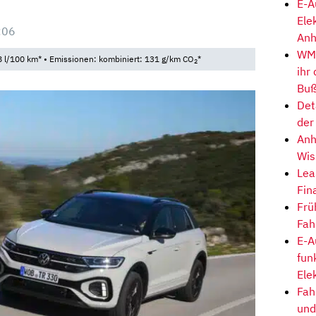
E-A
Ele
:06
Anh
WM-
 l/100 km* • Emissionen: kombiniert: 131 g/km CO
*
2
ihr
Buß
Det
der
Anh
Wis
Lea
Fin
Frü
Fah
E-A
fun
Ele
Fah
und