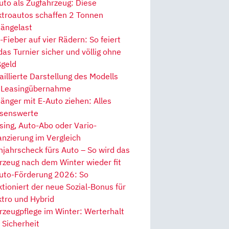
uto als Zugfahrzeug: Diese
ktroautos schaffen 2 Tonnen
ängelast
Fieber auf vier Rädern: So feiert
 das Turnier sicher und völlig ohne
geld
aillierte Darstellung des Modells
 Leasingübernahme
änger mit E-Auto ziehen: Alles
senswerte
sing, Auto-Abo oder Vario-
anzierung im Vergleich
hjahrscheck fürs Auto – So wird das
rzeug nach dem Winter wieder fit
uto-Förderung 2026: So
ktioniert der neue Sozial-Bonus für
ktro und Hybrid
rzeugpflege im Winter: Werterhalt
 Sicherheit