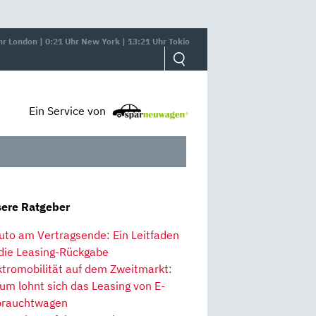
hr London | 0:21 Uhr New York | 13:21 Uhr Tokio
Ein Service von
ere Ratgeber
uto am Vertragsende: Ein Leitfaden
 die Leasing-Rückgabe
ktromobilität auf dem Zweitmarkt:
um lohnt sich das Leasing von E-
rauchtwagen