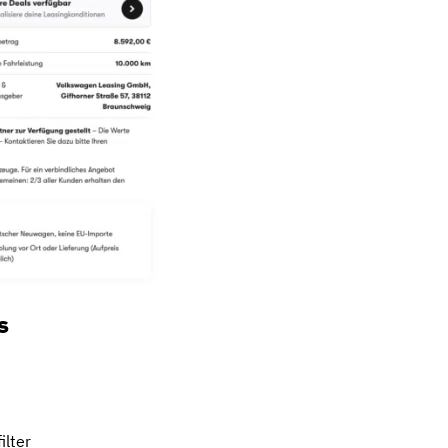
s
ilter