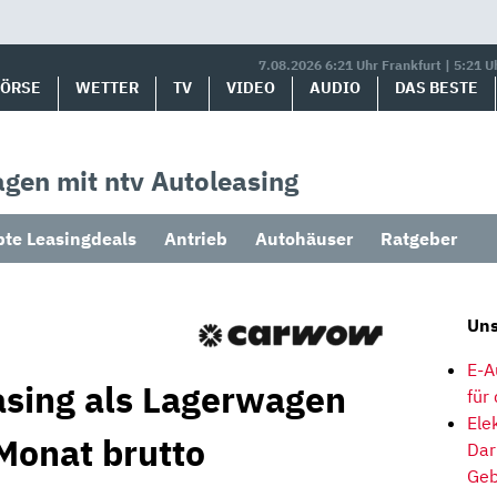
7.08.2026 6:21 Uhr Frankfurt | 5:21 U
BÖRSE
WETTER
TV
VIDEO
AUDIO
DAS BESTE
gen mit ntv Autoleasing
bte Leasingdeals
Antrieb
Autohäuser
Ratgeber
Uns
E-A
sing als Lagerwagen
für
Ele
Monat brutto
Dar
Geb