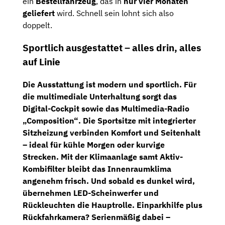
ein
Bestellfahrzeug
, das in
nur vier Monaten
geliefert
wird. Schnell sein lohnt sich also
doppelt.
Sportlich ausgestattet – alles drin, alles
auf Linie
Die Ausstattung ist modern und sportlich. Für
die multimediale Unterhaltung sorgt das
Digital-Cockpit
sowie das
Multimedia-Radio
„Composition“
. Die
Sportsitze
mit integrierter
Sitzheizung
verbinden Komfort und Seitenhalt
– ideal für kühle Morgen oder kurvige
Strecken. Mit der
Klimaanlage samt Aktiv-
Kombifilter
bleibt das Innenraumklima
angenehm frisch. Und sobald es dunkel wird,
übernehmen
LED-Scheinwerfer und
Rückleuchten
die Hauptrolle.
Einparkhilfe plus
Rückfahrkamera
? Serienmäßig dabei –