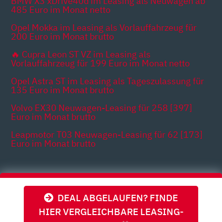
BMW X3 xDrive40d im Leasing als Neuwagen ab
485 Euro im Monat netto
Opel Mokka im Leasing als Vorlauffahrzeug für
200 Euro im Monat brutto
🔥 Cupra Leon ST VZ im Leasing als
Vorlauffahrzeug für 199 Euro im Monat netto
Opel Astra ST im Leasing als Tageszulassung für
135 Euro im Monat brutto
Volvo EX30 Neuwagen-Leasing für 258 [397]
Euro im Monat brutto
Leapmotor T03 Neuwagen-Leasing für 62 [173]
Euro im Monat brutto
Themen
DEAL ABGELAUFEN? FINDE
HIER VERGLEICHBARE LEASING-