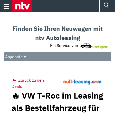
Skip
to
content
Ressorts
Sport
Finden Sie Ihren Neuwagen mit
Börse
Wetter
ntv Autoleasing
TV
Ein Service von
Video
Audio
Angebote ▾
Das Beste
Zurück zu den
Deals
🔥 VW T-Roc im Leasing
als Bestellfahrzeug für