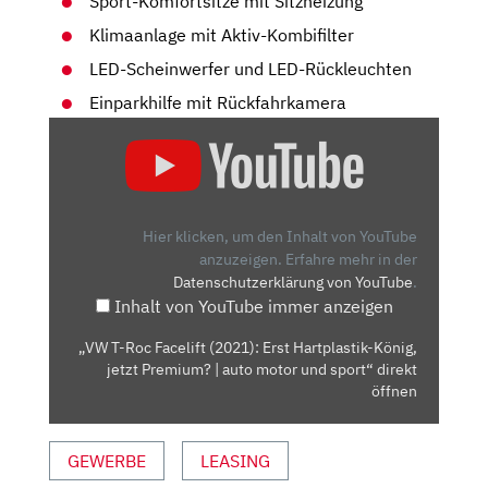
Sport-Komfortsitze mit Sitzheizung
Klimaanlage mit Aktiv-Kombifilter
LED-Scheinwerfer und LED-Rückleuchten
Einparkhilfe mit Rückfahrkamera
„VW
T-
ROC
FACELIFT
(2021):
Hier klicken, um den Inhalt von YouTube
ERST
anzuzeigen.
Erfahre mehr in der
Datenschutzerklärung von YouTube
.
HARTPLASTIK-
Inhalt von YouTube immer anzeigen
KÖNIG,
JETZT
„VW T-Roc Facelift (2021): Erst Hartplastik-König,
PREMIUM?
jetzt Premium? | auto motor und sport“ direkt
|
öffnen
AUTO
MOTOR
GEWERBE
LEASING
UND