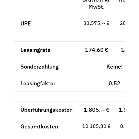
MwSt.
MwSt
UPE
33.575,-- €
28.214,-
Leasingrate
174,60 €
146,72
Sonderzahlung
Keine!
Leasingfaktor
0,52
Überführungskosten
1.805,-- €
1.516,8
Gesamtkosten
10.185,80 €
8.559,5