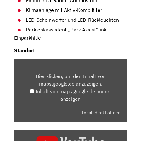
Multimedia-Radio „Composition“
Klimaanlage mit Aktiv-Kombifilter
LED-Scheinwerfer und LED-Rückleuchten
Parklenkassistent „Park Assist“ inkl.
Einparkhilfe
Standort
INHALT
VON
Hier klicken, um den Inhalt von
MAPS.GOOGLE.DE
maps.google.de anzuzeigen.
ANZEIGEN
Inhalt von maps.google.de immer
anzeigen
Inhalt direkt öffnen
„VW
T-