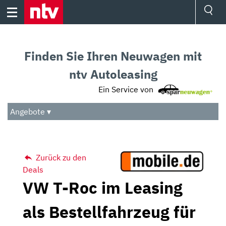
Skip
to
content
Ressorts
Sport
Finden Sie Ihren Neuwagen mit
Börse
Wetter
ntv Autoleasing
TV
Ein Service von
Video
Audio
Angebote ▾
Das Beste
Zurück zu den
Deals
VW T-Roc im Leasing
als Bestellfahrzeug für