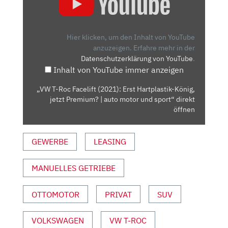
ROC
FACELIFT
(2021):
Hier klicken, um den Inhalt von YouTube
ERST
anzuzeigen.
Erfahre mehr in der
Datenschutzerklärung von YouTube
.
HARTPLASTIK-
Inhalt von YouTube immer anzeigen
KÖNIG,
JETZT
„VW T-Roc Facelift (2021): Erst Hartplastik-König,
PREMIUM?
jetzt Premium? | auto motor und sport“ direkt
|
öffnen
AUTO
MOTOR
GEWERBE
LEASING
UND
SPORT“
MANUELLES GETRIEBE
VON
YOUTUBE
ANZEIGEN
OTTOMOTOR
PRIVAT
SUV
VOLKSWAGEN
VW T-ROC