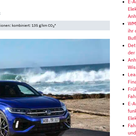
E-A
Ele
3
Anh
WM-
sionen: kombiniert: 135 g/km CO
*
2
ihr
Buß
Det
der
Anh
Wis
Lea
Fin
Frü
Fah
E-A
fun
Ele
Fah
und