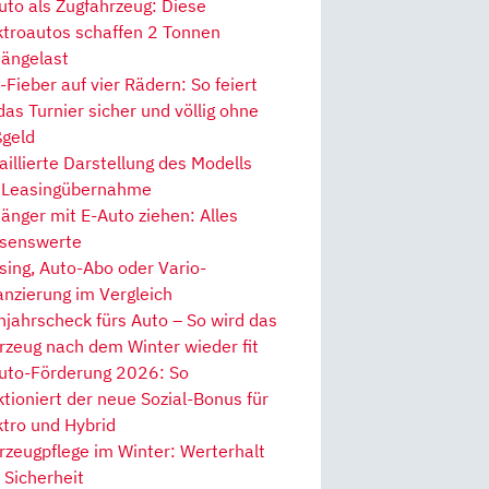
uto als Zugfahrzeug: Diese
ktroautos schaffen 2 Tonnen
ängelast
Fieber auf vier Rädern: So feiert
 das Turnier sicher und völlig ohne
geld
aillierte Darstellung des Modells
 Leasingübernahme
änger mit E-Auto ziehen: Alles
senswerte
sing, Auto-Abo oder Vario-
anzierung im Vergleich
hjahrscheck fürs Auto – So wird das
rzeug nach dem Winter wieder fit
uto-Förderung 2026: So
ktioniert der neue Sozial-Bonus für
ktro und Hybrid
rzeugpflege im Winter: Werterhalt
 Sicherheit