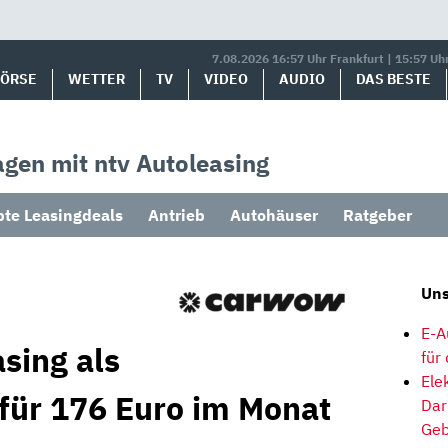
7.08.2026 16:57 Uhr Frankfurt | 15:57 Uh
BÖRSE
WETTER
TV
VIDEO
AUDIO
DAS BESTE
gen mit ntv Autoleasing
bte Leasingdeals
Antrieb
Autohäuser
Ratgeber
Uns
E-A
sing als
für
Ele
 für 176 Euro im Monat
Dar
Geb