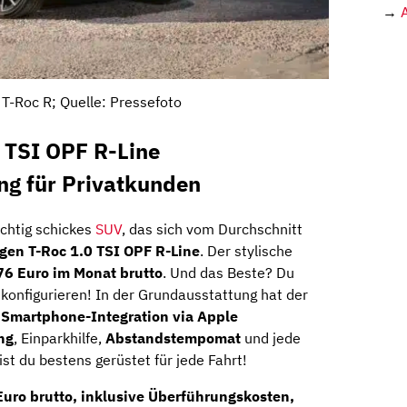
→
T-Roc R; Quelle: Pressefoto
 TSI OPF R-Line
ng für Privatkunden
richtig schickes
SUV
, das sich vom Durchschnitt
gen T-Roc 1.0 TSI OPF R-Line
. Der stylische
76 Euro im Monat brutto
. Und das Beste? Du
onfigurieren! In der Grundausstattung hat der
:
Smartphone-Integration via Apple
ng
, Einparkhilfe,
Abstandstempomat
und jede
t du bestens gerüstet für jede Fahrt!
uro brutto
, inklusive Überführungskosten,