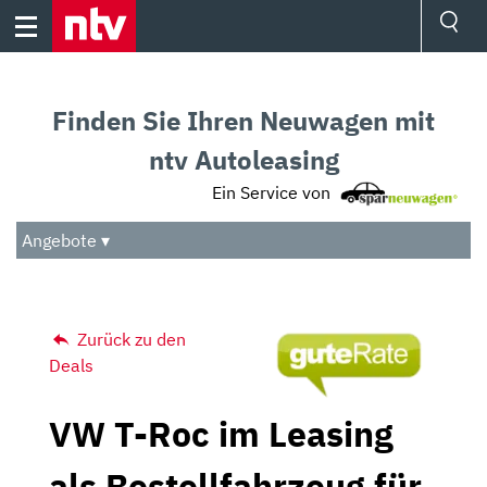
Skip
to
content
Ressorts
Sport
Finden Sie Ihren Neuwagen mit
Börse
Wetter
ntv Autoleasing
TV
Ein Service von
Video
Audio
Angebote ▾
Das Beste
Zurück zu den
Deals
VW T-Roc im Leasing
als Bestellfahrzeug für