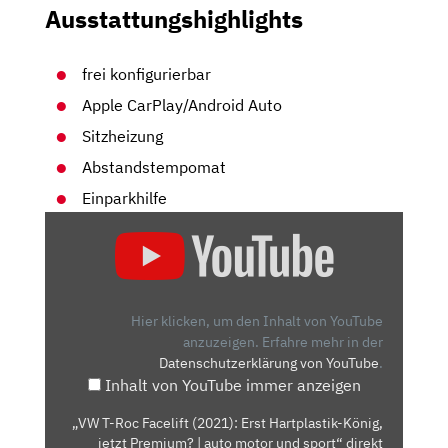
Ausstattungshighlights
frei konfigurierbar
Apple CarPlay/Android Auto
Sitzheizung
Abstandstempomat
Einparkhilfe
„VW
T-
ROC
FACELIFT
(2021):
Hier klicken, um den Inhalt von YouTube
ERST
anzuzeigen.
Erfahre mehr in der
Datenschutzerklärung von YouTube
.
HARTPLASTIK-
Inhalt von YouTube immer anzeigen
KÖNIG,
JETZT
„VW T-Roc Facelift (2021): Erst Hartplastik-König,
PREMIUM?
jetzt Premium? | auto motor und sport“ direkt