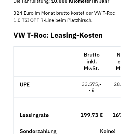
Die Fahrleistung:
10.000 Kilometer im Jahr
324 Euro im Monat brutto kostet der VW T-Roc
1.0 TSI OPF R-Line beim Platzhirsch.
VW T-Roc: Leasing-Kosten
Brutto
Netto
inkl.
exkl.
MwSt.
MwSt.
UPE
33.575,-
28.214,-
- €
- €
Leasingrate
199,73 €
167,84 
Sonderzahlung
Keine!