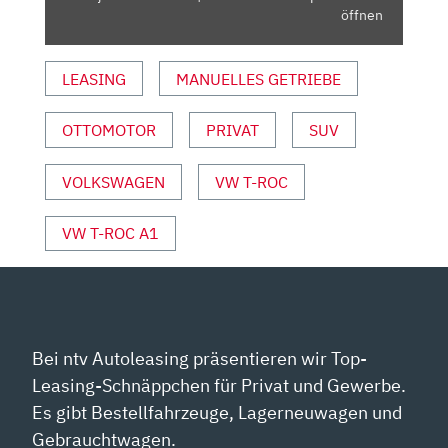
|
öffnen
AUTO
MOTOR
LEASING
MANUELLES GETRIEBE
UND
SPORT“
OTTOMOTOR
PRIVAT
SUV
VON
YOUTUBE
ANZEIGEN
VOLKSWAGEN
VW T-ROC
VW T-ROC A1
Bei ntv Autoleasing präsentieren wir Top-
Leasing-Schnäppchen für Privat und Gewerbe.
Es gibt Bestellfahrzeuge, Lagerneuwagen und
Gebrauchtwagen.