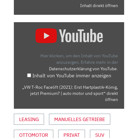
Inhalt direkt öffnen
„VW
T-
ROC
FACELIFT
(2021):
Hier klicken, um den Inhalt von YouTube
ERST
anzuzeigen.
Erfahre mehr in der
Datenschutzerklärung von YouTube
.
HARTPLASTIK-
Inhalt von YouTube immer anzeigen
KÖNIG,
JETZT
„VW T-Roc Facelift (2021): Erst Hartplastik-König,
PREMIUM?
jetzt Premium? | auto motor und sport“ direkt
|
öffnen
AUTO
MOTOR
LEASING
MANUELLES GETRIEBE
UND
SPORT“
OTTOMOTOR
PRIVAT
SUV
VON