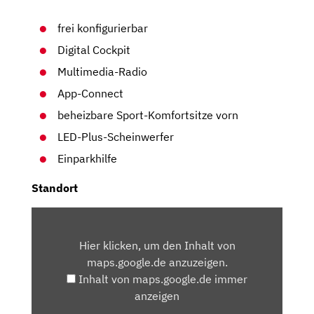
frei konfigurierbar
Digital Cockpit
Multimedia-Radio
App-Connect
beheizbare Sport-Komfortsitze vorn
LED-Plus-Scheinwerfer
Einparkhilfe
Standort
INHALT
VON
Hier klicken, um den Inhalt von
MAPS.GOOGLE.DE
maps.google.de anzuzeigen.
ANZEIGEN
Inhalt von maps.google.de immer
anzeigen