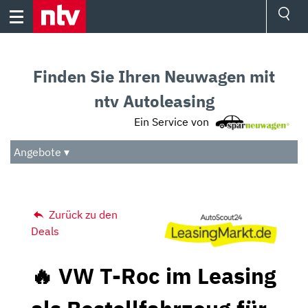
Skip
to
content
Ressorts
Sport
Finden Sie Ihren Neuwagen mit
Börse
Wetter
ntv Autoleasing
TV
Ein Service von
Video
Audio
Angebote ▾
Das Beste
Zurück zu den
Deals
🔥 VW T-Roc im Leasing