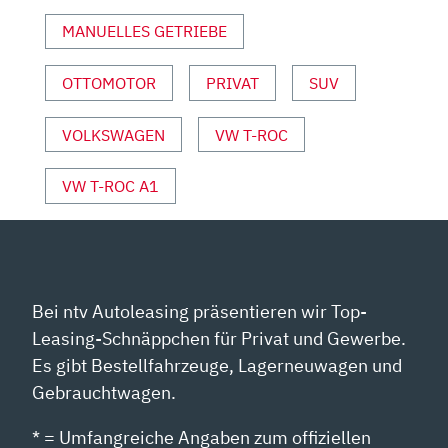
SPORT“
MANUELLES GETRIEBE
VON
YOUTUBE
ANZEIGEN
OTTOMOTOR
PRIVAT
SUV
VOLKSWAGEN
VW T-ROC
VW T-ROC A1
Bei ntv Autoleasing präsentieren wir Top-
Leasing-Schnäppchen für Privat und Gewerbe.
Es gibt Bestellfahrzeuge, Lagerneuwagen und
Gebrauchtwagen.
* = Umfangreiche Angaben zum offiziellen