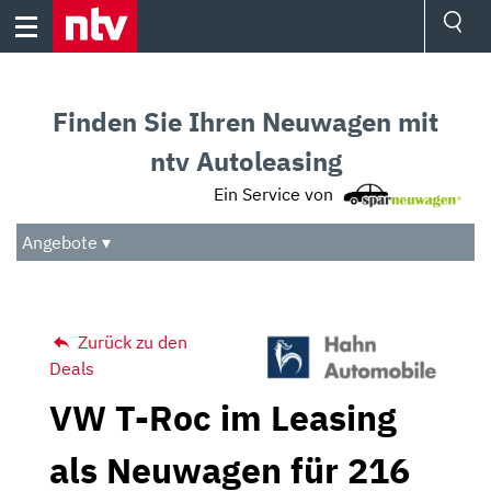
Skip
to
content
Ressorts
Sport
Finden Sie Ihren Neuwagen mit
Börse
Wetter
ntv Autoleasing
TV
Ein Service von
Video
Audio
Angebote ▾
Das Beste
Zurück zu den
Deals
VW T-Roc im Leasing
als Neuwagen für 216