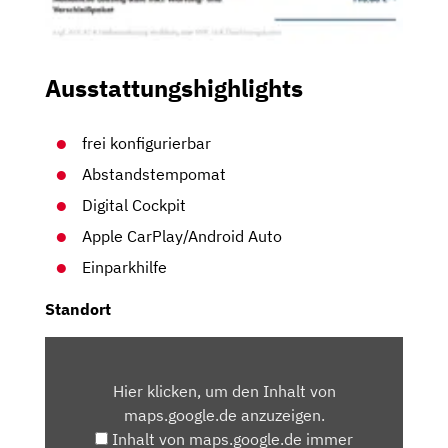
Ausstattungshighlights
frei konfigurierbar
Abstandstempomat
Digital Cockpit
Apple CarPlay/Android Auto
Einparkhilfe
Standort
INHALT
VON
Hier klicken, um den Inhalt von
MAPS.GOOGLE.DE
maps.google.de anzuzeigen.
ANZEIGEN
Inhalt von maps.google.de immer