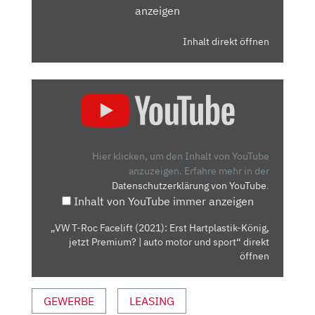
anzeigen
Inhalt direkt öffnen
„VW
T-
ROC
FACELIFT
(2021):
Hier klicken, um den Inhalt von YouTube
ERST
anzuzeigen.
Erfahre mehr in der
Datenschutzerklärung von YouTube
.
HARTPLASTIK-
Inhalt von YouTube immer anzeigen
KÖNIG,
JETZT
„VW T-Roc Facelift (2021): Erst Hartplastik-König,
PREMIUM?
jetzt Premium? | auto motor und sport“ direkt
|
öffnen
AUTO
MOTOR
GEWERBE
LEASING
UND