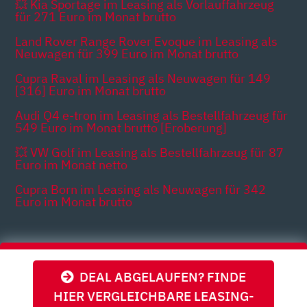
💥 Kia Sportage im Leasing als Vorlauffahrzeug
für 271 Euro im Monat brutto
Land Rover Range Rover Evoque im Leasing als
Neuwagen für 399 Euro im Monat brutto
Cupra Raval im Leasing als Neuwagen für 149
[316] Euro im Monat brutto
Audi Q4 e-tron im Leasing als Bestellfahrzeug für
549 Euro im Monat brutto [Eroberung]
💥 VW Golf im Leasing als Bestellfahrzeug für 87
Euro im Monat netto
Cupra Born im Leasing als Neuwagen für 342
Euro im Monat brutto
Themen
DEAL ABGELAUFEN? FINDE
HIER VERGLEICHBARE LEASING-